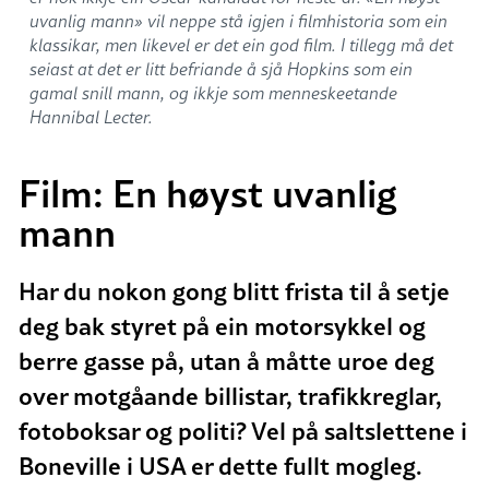
uvanlig mann» vil neppe stå igjen i filmhistoria som ein
klassikar, men likevel er det ein god film. I tillegg må det
seiast at det er litt befriande å sjå Hopkins som ein
gamal snill mann, og ikkje som menneskeetande
Hannibal Lecter.
Film: En høyst uvanlig
mann
Har du nokon gong blitt frista til å setje
deg bak styret på ein motorsykkel og
berre gasse på, utan å måtte uroe deg
over motgåande billistar, trafikkreglar,
fotoboksar og politi? Vel på saltslettene i
Boneville i USA er dette fullt mogleg.