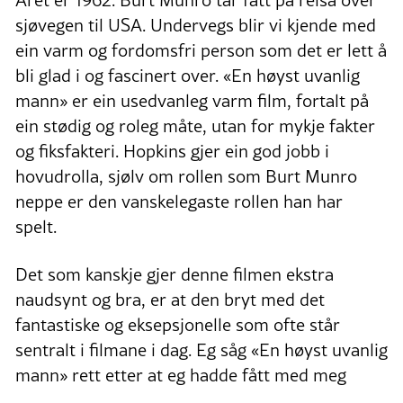
Året er 1962. Burt Munro tar fatt på reisa over
sjøvegen til USA. Undervegs blir vi kjende med
ein varm og fordomsfri person som det er lett å
bli glad i og fascinert over. «En høyst uvanlig
mann» er ein usedvanleg varm film, fortalt på
ein stødig og roleg måte, utan for mykje fakter
og fiksfakteri. Hopkins gjer ein god jobb i
hovudrolla, sjølv om rollen som Burt Munro
neppe er den vanskelegaste rollen han har
spelt.
Det som kanskje gjer denne filmen ekstra
naudsynt og bra, er at den bryt med det
fantastiske og eksepsjonelle som ofte står
sentralt i filmane i dag. Eg såg «En høyst uvanlig
mann» rett etter at eg hadde fått med meg