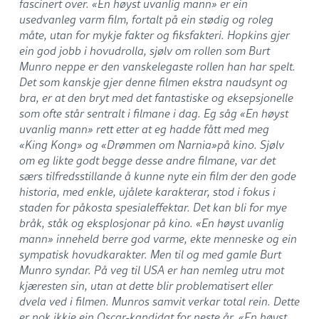
fascinert over. «En høyst uvanlig mann» er ein
usedvanleg varm film, fortalt på ein stødig og roleg
måte, utan for mykje fakter og fiksfakteri. Hopkins gjer
ein god jobb i hovudrolla, sjølv om rollen som Burt
Munro neppe er den vanskelegaste rollen han har spelt.
Det som kanskje gjer denne filmen ekstra naudsynt og
bra, er at den bryt med det fantastiske og eksepsjonelle
som ofte står sentralt i filmane i dag. Eg såg «En høyst
uvanlig mann» rett etter at eg hadde fått med meg
«King Kong» og «Drømmen om Narnia»på kino. Sjølv
om eg likte godt begge desse andre filmane, var det
særs tilfredsstillande å kunne nyte ein film der den gode
historia, med enkle, ujålete karakterar, stod i fokus i
staden for påkosta spesialeffektar. Det kan bli for mye
bråk, ståk og eksplosjonar på kino. «En høyst uvanlig
mann» inneheld berre god varme, ekte menneske og ein
sympatisk hovudkarakter. Men til og med gamle Burt
Munro syndar. På veg til USA er han nemleg utru mot
kjæresten sin, utan at dette blir problematisert eller
dvela ved i filmen. Munros samvit verkar total rein. Dette
er nok ikkje ein Oscar-kandidat for neste år. «En høyst