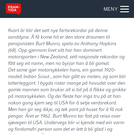
MENY
Kvart år blir det sett nye fartsrekordar på denne
sanddyna. Å få kome hit er den store draumen til
pensjonisten Burt Munro, spela av Anthony Hopkins
(68). Opp gjennom livet sitt har han dominert
motorsporten i New Zealand, sett nasjonale rekordar og
fått seg eit namn, men no byrjar han å bli gamal.
Det same gjer motorsykkelen hans, ein gamal 1920-
modell Indian Scout , som har gått av moten, og som blir
latterleggjort. I bygda ristar mange på hovudet over den
gamle mannen som brukar all si tid på å flikke og gnikke
på motorsykkelen. Og dei fleste har inga tru på at han
nokon gong kjem seg til USA for å setje verdsrekord.
Men han gir seg ikkje, og tek pant på huset for å få nok
pengar. Året er 1962. Burt Munro tar fatt på reisa over
sjøvegen til USA. Undervegs blir vi kjende med ein varm
og fordomsfri person som det er lett å bli glad i og