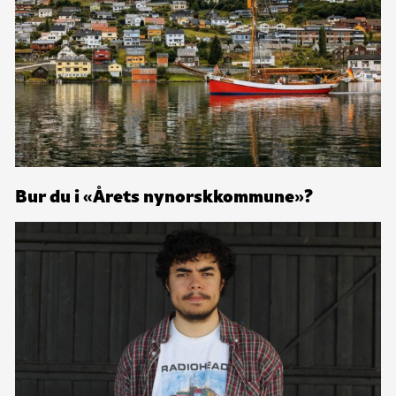
Bur du i «Årets nynorskkommune»?