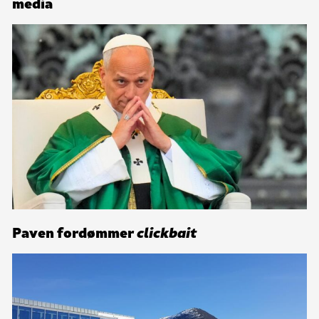
media
Paven fordømmer
clickbait