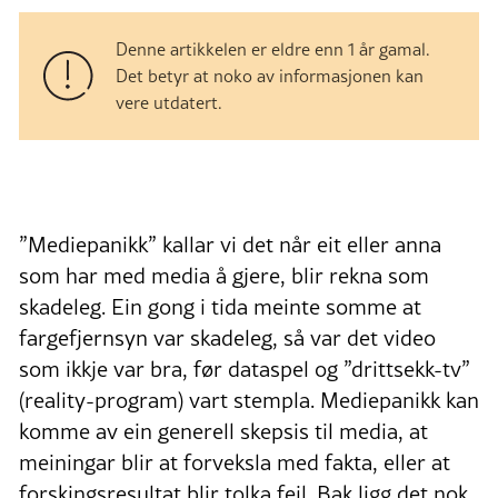
Denne artikkelen er eldre enn 1 år gamal.
Det betyr at noko av informasjonen kan
vere utdatert.
”Mediepanikk” kallar vi det når eit eller anna
som har med media å gjere, blir rekna som
skadeleg. Ein gong i tida meinte somme at
fargefjernsyn var skadeleg, så var det video
som ikkje var bra, før dataspel og ”drittsekk-tv”
(reality-program) vart stempla. Mediepanikk kan
komme av ein generell skepsis til media, at
meiningar blir at forveksla med fakta, eller at
forskingsresultat blir tolka feil. Bak ligg det nok