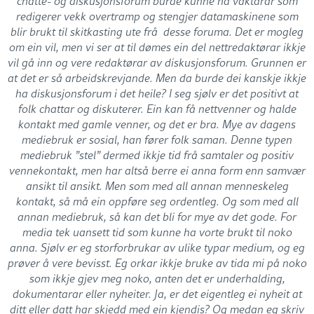
chatte- og diskusjonsforum burde kunne ha vaktarar som
redigerer vekk overtramp og stengjer datamaskinene som
blir brukt til skitkasting ute frå desse foruma. Det er mogleg
om ein vil, men vi ser at til dømes ein del nettredaktørar ikkje
vil gå inn og vere redaktørar av diskusjonsforum. Grunnen er
at det er så arbeidskrevjande. Men da burde dei kanskje ikkje
ha diskusjonsforum i det heile? I seg sjølv er det positivt at
folk chattar og diskuterer. Ein kan få nettvenner og halde
kontakt med gamle venner, og det er bra. Mye av dagens
mediebruk er sosial, han fører folk saman. Denne typen
mediebruk ”stel” dermed ikkje tid frå samtaler og positiv
vennekontakt, men har altså berre ei anna form enn samvær
ansikt til ansikt. Men som med all annan menneskeleg
kontakt, så må ein oppføre seg ordentleg. Og som med all
annan mediebruk, så kan det bli for mye av det gode. For
media tek uansett tid som kunne ha vorte brukt til noko
anna. Sjølv er eg storforbrukar av ulike typar medium, og eg
prøver å vere bevisst. Eg orkar ikkje bruke av tida mi på noko
som ikkje gjev meg noko, anten det er underhalding,
dokumentarar eller nyheiter. Ja, er det eigentleg ei nyheit at
ditt eller datt har skjedd med ein kjendis? Og medan eg skriv