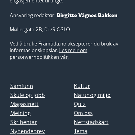
engasjementet til unge.
Birgitte Vågnes Bakken
Ansvarleg redaktør:
Møllergata 2B, 0179 OSLO
Ved å bruke Framtida.no aksepterer du bruk av
informasjonskapslar.
Les meir om
personvernpolitikken vår.
Samfunn
Kultur
Skule og jobb
Natur og miljø
Magasinett
Quiz
Meining
Om oss
Skribentar
Nettstadskart
Nyhendebrev
Tema