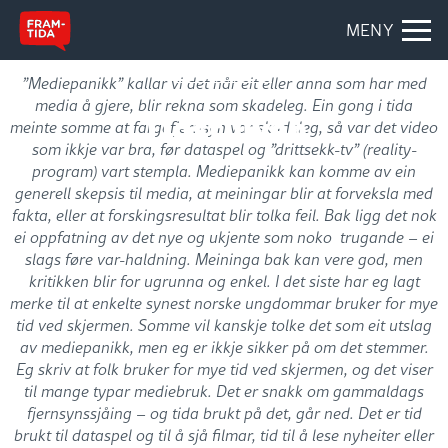
MENY
MAGASINETT
”Mediepanikk” kallar vi det når eit eller anna som har med
media å gjere, blir rekna som skadeleg. Ein gong i tida
Tidstjuven
meinte somme at fargefjernsyn var skadeleg, så var det video
som ikkje var bra, før dataspel og ”drittsekk-tv” (reality-
program) vart stempla. Mediepanikk kan komme av ein
generell skepsis til media, at meiningar blir at forveksla med
fakta, eller at forskingsresultat blir tolka feil. Bak ligg det nok
ei oppfatning av det nye og ukjente som noko trugande – ei
slags føre var-haldning. Meininga bak kan vere god, men
kritikken blir for ugrunna og enkel. I det siste har eg lagt
merke til at enkelte synest norske ungdommar bruker for mye
tid ved skjermen. Somme vil kanskje tolke det som eit utslag
av mediepanikk, men eg er ikkje sikker på om det stemmer.
Eg skriv at folk bruker for mye tid ved skjermen, og det viser
til mange typar mediebruk. Det er snakk om gammaldags
fjernsynssjåing – og tida brukt på det, går ned. Det er tid
brukt til dataspel og til å sjå filmar, tid til å lese nyheiter eller