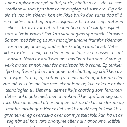
finne opplysningar på nettet, surfe, chatte osv. – det vil seie
mediebruk som fyrst har vorte mogleg dei siste åra. Og når
ein sit ved ein skjerm, kan ein ikkje bruke den same tida til å
vere aktiv i idrett og organisasjonsliv, til å kose seg i naturen
eller ... Ja, kva var det folk eigentleg gjorde før fjernsynet
kom, eller Internett? Det kan vere dagens spørsmål! Uansett:
Saman med feit og usunn mat gjer timane framfor skjermen
for mange, unge og andre, for kraftige rundt livet. Det er
ikkje media sin feil, men det er eit utslag av eit passivt, usunt
levesett. Noko av kritikken mot mediebruken som vi stadig
vekk møter, er nok meir for mediepanikk å rekne. Eg tenkjer
fyrst og fremst på åtvaringane mot chatting og kritikken av
diskusjonsforum, ja, mobbing via tekstmeldingar for den del.
Her må vi skilje mellom mediekanalane og kva enkelte bruker
teknologien til. Det er til dømes ikkje chatting som fenomen
det er noko gale med, men at nokon ikkje oppfører seg som
folk. Det same gjeld uthenging av folk på diskusjonsforum og
mobbe-meldingar: Her er det snakk om dårleg folkeskikk. I
grunnen er eg overraska over kor mye fælt folk kan ha ut av
seg når dei kan vere anonyme eller halv-anonyme. Iallfall