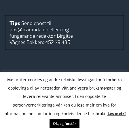
Tips
Send epost til
tips@framtida.no
eller ring
fungerande redaktør
Birgitte
Vågnes Bakken:
452 79 435
Følg
Me bruker cookies og andre tekniske løysingar for å forbetra
opplevinga di av nettstaden vår, analysera bruksmønster og
levera relevante annonser. I den oppdaterte
personvernerklæringa vår kan du lesa meir om kva for
Takk for støtta:
Les meir!
informasjon me samlar inn og korleis denne blir brukt.
Ok, eg forstår