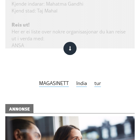
Kjende indarar: Mahatma Gandhi
Kjend stad: Taj Mahal
Reis ut!
Her er ei liste over nokre organisasjonar du kan reise
ut i verda med:
ANSA
Atlantis ungdomsutveksling
Changemaker
Fredskorpset
Involveyourself
PRESS – Redd barna
MAGASINETT
India
tur
Ung i Europa
ANNONSE