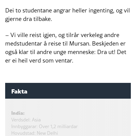
Dei to studentane angrar heller ingenting, og vil
gjerne dra tilbake.
– Vi ville reist igjen, og tilrår verkeleg andre
medstudentar å reise til Mursan. Beskjeden er
også klar til andre unge menneske: Dra ut! Det
er ei heil verd som ventar.
Fakta
India:
Verdsdel: Asia
Innbyggarar: Over 1,2 milliardar
Hovudstad: New Delhi