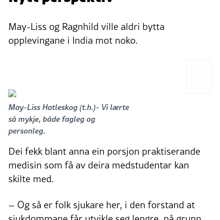
May-Liss og Ragnhild ville aldri bytta
opplevingane i India mot noko.
May-Liss Hatleskog (t.h.)- Vi lærte
så mykje, både fagleg og
personleg.
Dei fekk blant anna ein porsjon praktiserande
medisin som få av deira medstudentar kan
skilte med.
– Og så er folk sjukare her, i den forstand at
sjukdommane får utvikle seg lengre, på grunn