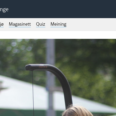
unge
jø
Magasinett
Quiz
Meining