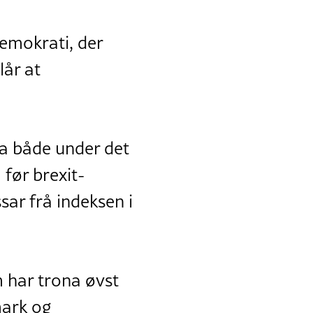
demokrati, der
lår at
ia både under det
a før brexit-
ar frå indeksen i
 har trona øvst
mark og