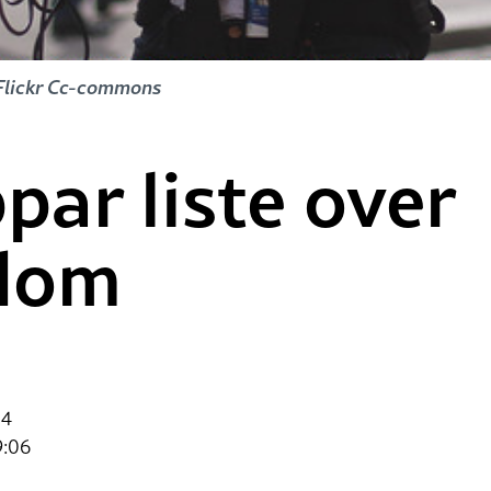
, Flickr Cc-commons
par liste over
idom
04
9:06