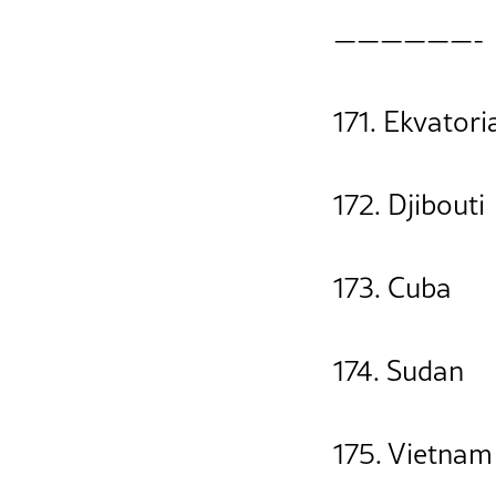
——————-
171. Ekvator
172. Djibouti
173. Cuba
174. Sudan
175. Vietnam