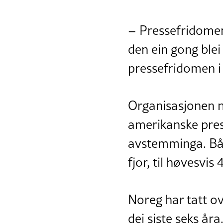
– Pressefridomen 
den ein gong blei 
pressefridomen i 
Organisasjonen n
amerikanske presid
avstemminga. Både
fjor, til høvesvis
Noreg har tatt o
dei siste seks år