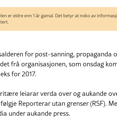
len er eldre enn 1 år gamal. Det betyr at noko av informas
tert.
dsalderen for post-sanning, propaganda 
r det frå organisasjonen, som onsdag ko
eks for 2017.
oritære leiarar verda over og aukande ov
følgje Reporterar utan grenser (RSF). Me
ia under aukande press.