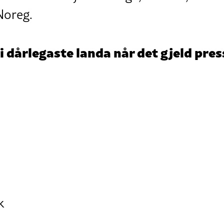
Noreg.
 ti dårlegaste landa når det gjeld pre
k