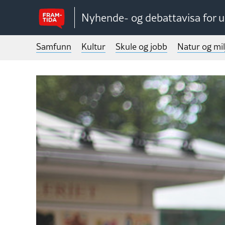
Nyhende- og debattavisa for 
Samfunn
Kultur
Skule og jobb
Natur og mil