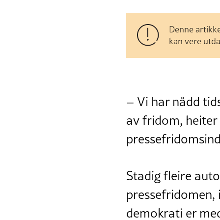
Denne artikke
kan vere utda
– Vi har nådd ti
av fridom, heite
pressefridomsind
Stadig fleire aut
pressefridomen, i
demokrati er med