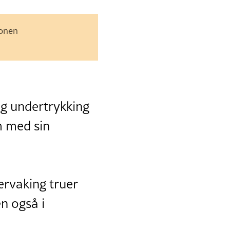
jonen
og undertrykking
m med sin
ervaking truer
n også i