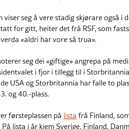
viser seg å vere stadig skjørare også i 
tatt for gitt, heiter det frå RSF, som fasts
verda «aldri har vore så trua».
oterer seg dei «giftige» angrepa på med
entvalet i fjor i tillegg til i Storbritanni
 USA og Storbritannia har falle to plass
 43. og 40.-plass.
ver førsteplassen på
lista
frå Finland, som
a. På lista i år kjem Sverige, Finland, Dan