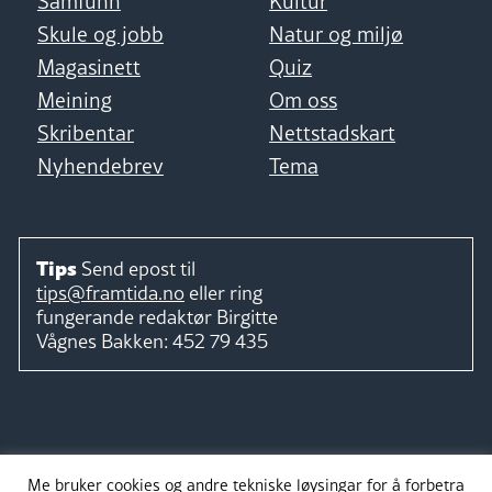
Samfunn
Kultur
Skule og jobb
Natur og miljø
Magasinett
Quiz
Meining
Om oss
Skribentar
Nettstadskart
Nyhendebrev
Tema
Tips
Send epost til
tips@framtida.no
eller ring
fungerande redaktør
Birgitte
Vågnes Bakken:
452 79 435
Følg
Me bruker cookies og andre tekniske løysingar for å forbetra