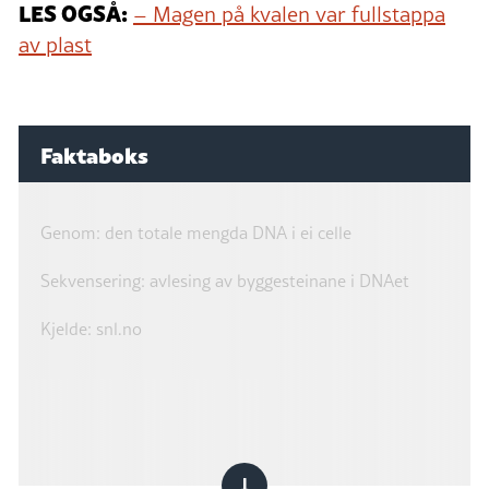
LES OGSÅ:
– Magen på kvalen var fullstappa
av plast
Faktaboks
Genom: den totale mengda DNA i ei celle
Sekvensering: avlesing av byggesteinane i DNAet
Kjelde: snl.no