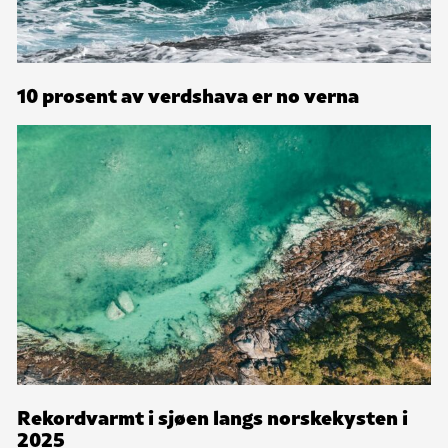
10 prosent av verdshava er no verna
Rekordvarmt i sjøen langs norskekysten i
2025