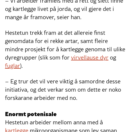
– Vi arbeider framleis med å rett og slett finne
og kartlegge livet på jorda, og vil gjere det i
mange år framover, seier han.
Hestetun trekk fram at det allereie finst
genomdata for ei rekke artar, samt fleire
mindre prosjekt for å kartlegge genoma til ulike
dyregrupper (slik som for
virvellause dyr
og
fuglar
).
– Eg trur det vil vere viktig å samordne desse
initiativa, og det verkar som om dette er noko
forskarane arbeider med no.
Enormt potenisale
Hestetun arbeider mellom anna med å
kartlegge
mikroorganismane som lev saman