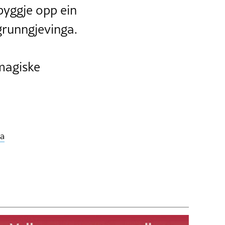
 byggje opp ein
grunngjevinga.
 magiske
a