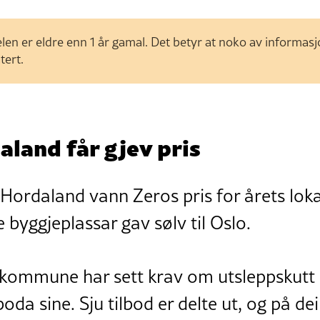
len er eldre enn 1 år gamal. Det betyr at noko av informas
tert.
daland får gjev pris
i Hordaland vann Zeros pris for årets loka
e byggjeplassar gav sølv til Oslo.
kommune har sett krav om utsleppskutt
oda sine. Sju tilbod er delte ut, og på dei