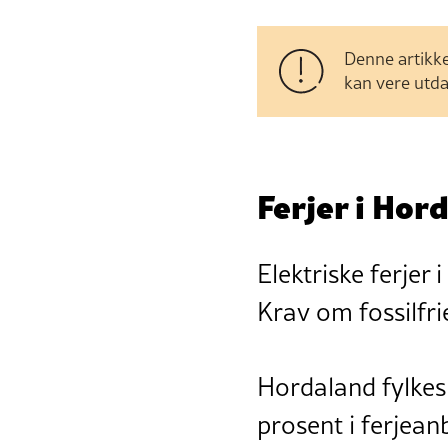
Denne artikke
kan vere utda
Ferjer i Hor
Elektriske ferjer 
Krav om fossilfri
Hordaland fylkes
prosent i ferjeanb