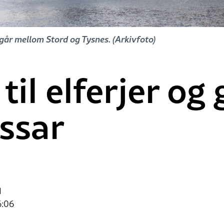
 går mellom Stord og Tysnes. (Arkivfoto)
til elferjer og
ssar
1
6:06