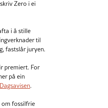
skriv Zero i ei
ta i å stille
ringverknader til
, fastslår juryen.
r premiert. For
ner på ein
Dagsavisen
.
 om fossilfrie