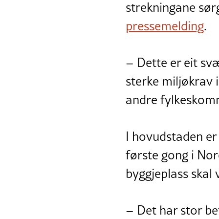
strekningane sørgj
pressemelding
.
– Dette er eit svæ
sterke miljøkrav i
andre fylkeskommu
I hovudstaden er 
første gong i Nor
byggjeplass skal v
– Det har stor bet