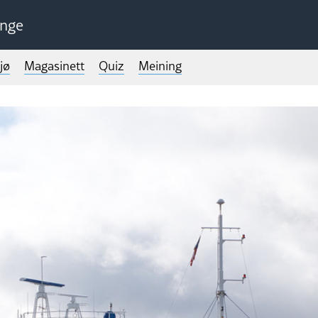
unge
jø
Magasinett
Quiz
Meining