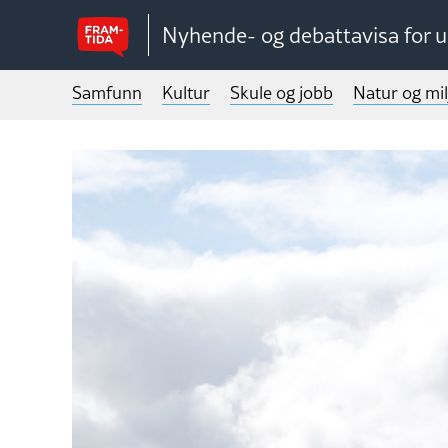
Nyhende- og debattavisa for 
Samfunn
Kultur
Skule og jobb
Natur og mil