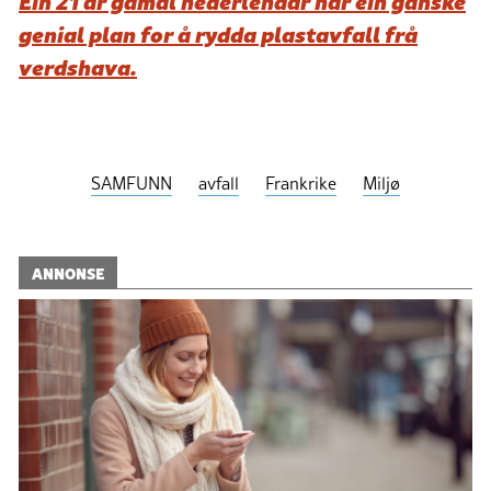
Ein 21 år gamal nederlendar har ein ganske
genial plan for å rydda plastavfall frå
verdshava.
SAMFUNN
avfall
Frankrike
Miljø
ANNONSE