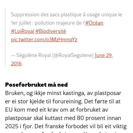
Suppression des sacs plastique à usage unique le
1er juillet : pollution majeure de l'
#Océan
#LoiRoyal
#Biodiversité
pic.twitter.com/o3MzHmnpYz
— Ségolène Royal (@RoyalSegolene)
June 29,
2016
Poseforbruket må ned
Bruken, og ikkje minst kastinga, av plastposar
er ei stor kjelde til forureining. Det førte til at
EU kom med eit krav om at forbruket av
plastposar skal kuttast med 80 prosent innan
2025 i fjor. Det franske forbodet vil bli eit viktig