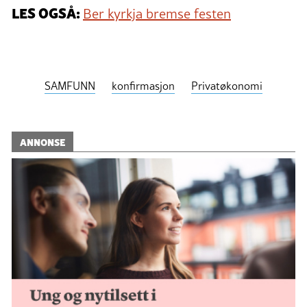
LES OGSÅ:
Ber kyrkja bremse festen
SAMFUNN
konfirmasjon
Privatøkonomi
ANNONSE