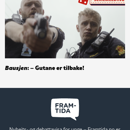
Bausjen
: – Gutane er tilbake!
Nyheits- og debattavisa for unge – Framtida.no er