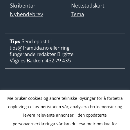
Skribentar
Nettstadskart
Nyhendebrev
Tema
Tips
Send epost til
tips@framtida.no
eller ring
fungerande redaktør
Birgitte
Vågnes Bakken:
452 79 435
Følg
Me bruker cookies og andre tekniske løysingar for å forbetra
opplevinga di av nettstaden vår, analysera bruksmønster og
levera relevante annonser. I den oppdaterte
personvernerklæringa vår kan du lesa meir om kva for
Takk for støtta: