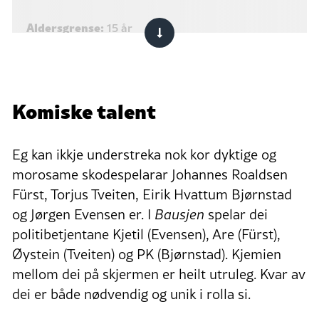
Aldersgrense:
15 år
Sjanger:
komedie, satire
Episodar:
8
Komiske talent
Episodelengd:
24 minuttar
Eg kan ikkje understreka nok kor dyktige og
morosame skodespelarar Johannes Roaldsen
Fürst, Torjus Tveiten, Eirik Hvattum Bjørnstad
og Jørgen Evensen er. I
Bausjen
spelar dei
politibetjentane Kjetil (Evensen), Are (Fürst),
Øystein (Tveiten) og PK (Bjørnstad). Kjemien
mellom dei på skjermen er heilt utruleg. Kvar av
dei er både nødvendig og unik i rolla si.