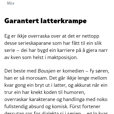
Max
Garantert latterkrampe
Eg er ikkje overraska over at det er nettopp
desse serieskaparane som har fått til ein slik
serie – dei har bygd ein karriere på å gjera narr
av kven som helst i maktposisjon.
Det beste med
Bausjen
er komedien – fy søren,
han er så morosam. Det går ikkje lenge mellom
kvar gong ein bryt ut i latter, og akkurat når ein
trur ein har knekt koden til humoren,
overraskar karakterane og handlinga med noko
fullstendig absurd og komisk. Fürst fortener
dessutan ros for dialekta si i serien – eg lo kvar