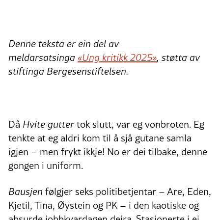
Denne teksta er ein del av
meldarsatsinga
«Ung kritikk 2025»
, støtta av
stiftinga Bergesenstiftelsen.
Då
Hvite gutter
tok slutt, var eg vonbroten. Eg
tenkte at eg aldri kom til å sjå gutane samla
igjen – men frykt ikkje! No er dei tilbake, denne
gongen i uniform.
Bausjen
følgjer seks politibetjentar – Are, Eden,
Kjetil, Tina, Øystein og PK – i den kaotiske og
absurde jobbkvardagen deira. Stasjonerte i ei