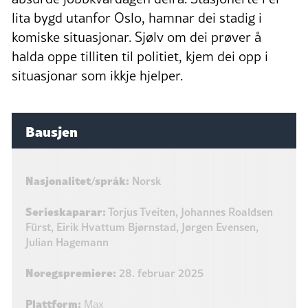
lita bygd utanfor Oslo, hamnar dei stadig i
komiske situasjonar. Sjølv om dei prøver å
halda oppe tilliten til politiet, kjem dei opp i
situasjonar som ikkje hjelper.
Bausjen
Nasjonalitet/språk:
Norsk
Serieskaparar:
Torjus Tveiten, Johannes Roaldsen
Fürst, Eirik Hvattum Bjørnstad, Jørgen Evensen,
Julian Hagemann
Noregspremiere:
28. februar 2025
Plattform:
Max