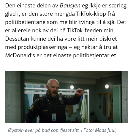
Den einaste delen av
Bausjen
eg ikkje er særleg
glad i, er den store mengda TikTok-klipp frå
politibetjentane som me blir tvinga til å sjå. Det
er allereie nok av dei på TikTok-feeden min.
Dessutan kunne dei ha vore litt meir diskret
med produktplasseringa – eg nektar å tru at
McDonald’s er det einaste politibetjentar et.
Øystein øver på bad cop-fjeset sitt. |
Foto: Mads Juul,