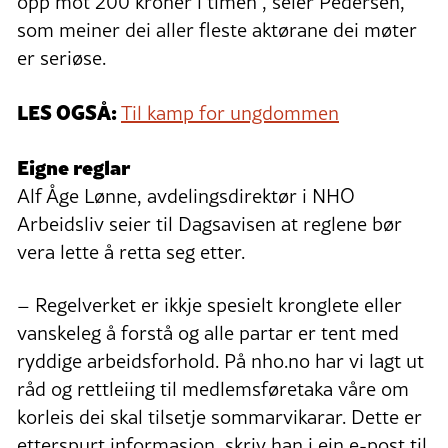
opp mot 200 kroner i timen , seier Pedersen,
som meiner dei aller fleste aktørane dei møter
er seriøse.
LES OGSÅ:
Til kamp for ungdommen
Eigne reglar
Alf Åge Lønne, avdelingsdirektør i NHO
Arbeidsliv seier til Dagsavisen at reglene bør
vera lette å retta seg etter.
– Regelverket er ikkje spesielt kronglete eller
vanskeleg å forstå og alle partar er tent med
ryddige arbeidsforhold. På nho.no har vi lagt ut
råd og rettleiing til medlemsføretaka våre om
korleis dei skal tilsetje sommarvikarar. Dette er
etterspurt informasjon, skriv han i ein e-post til