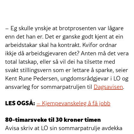
– Eg skulle ynskje at brotprosenten var lågare
enn det han er. Det er ganske godt kjent at ein
arbeidstakar skal ha kontrakt. Kvifor ordnar
ikkje då arbeidsgjevaren det? Anten må det vera
total latskap, eller så vil dei ha tilsette med
svakt stillingsvern som er lettare å sparke, seier
Kent Rune Pedersen, ungdomsrådgjevar i LO og
ansvarleg for sommarpatruljen til
Dagsavisen
.
LES OGSÅ:
–
Kjempevanskeleg å få jobb
80-timarsveke til 30 kroner timen
Avisa skriv at LO sin sommarpatrulje avdekka