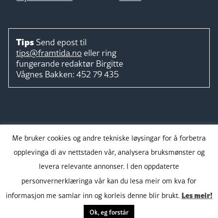
Tips
Send epost til
tips@framtida.no
eller ring
fungerande redaktør
Birgitte
Vågnes Bakken:
452 79 435
Følg
Me bruker cookies og andre tekniske løysingar for å forbetra
opplevinga di av nettstaden vår, analysera bruksmønster og
levera relevante annonser. I den oppdaterte
personvernerklæringa vår kan du lesa meir om kva for
Takk for støtta:
Les meir!
informasjon me samlar inn og korleis denne blir brukt.
Ok, eg forstår