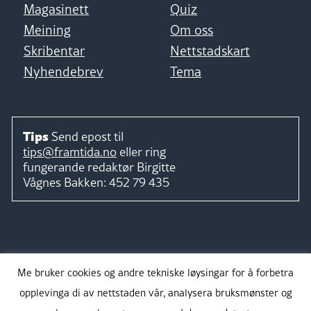
Magasinett
Quiz
Meining
Om oss
Skribentar
Nettstadskart
Nyhendebrev
Tema
Tips
Send epost til
tips@framtida.no
eller ring
fungerande redaktør
Birgitte
Vågnes Bakken:
452 79 435
Følg
Me bruker cookies og andre tekniske løysingar for å forbetra
opplevinga di av nettstaden vår, analysera bruksmønster og