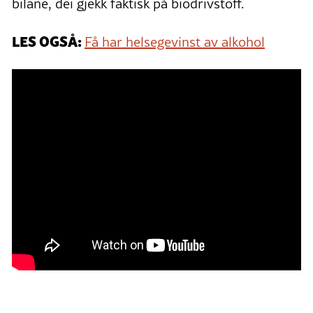
bilane, dei gjekk faktisk på biodrivstoff.
LES OGSÅ:
Få har helsegevinst av alkohol