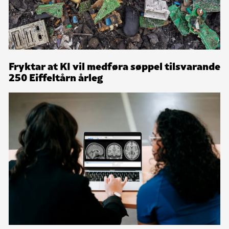
Fryktar at KI vil medføra søppel tilsvarande
250 Eiffeltårn årleg