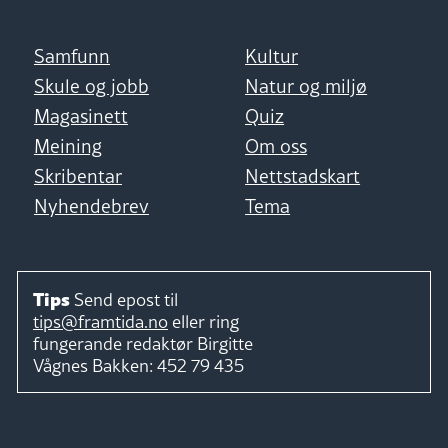
Samfunn
Kultur
Skule og jobb
Natur og miljø
Magasinett
Quiz
Meining
Om oss
Skribentar
Nettstadskart
Nyhendebrev
Tema
Tips
Send epost til
tips@framtida.no
eller ring
fungerande redaktør
Birgitte
Vågnes Bakken:
452 79 435