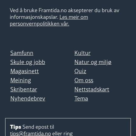
Ved å bruke Framtida.no aksepterer du bruk av
informasjonskapslar.
Les meir om
personvernpolitikken vår.
Samfunn
Kultur
Skule og jobb
Natur og miljø
Magasinett
Quiz
Meining
Om oss
Skribentar
Nettstadskart
Nyhendebrev
Tema
Tips
Send epost til
tips@framtida.no
eller ring