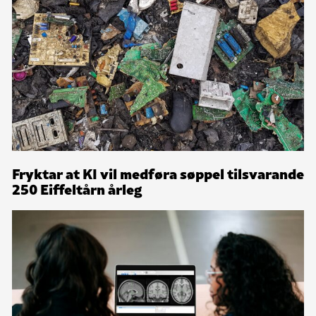
Fryktar at KI vil medføra søppel tilsvarande
250 Eiffeltårn årleg