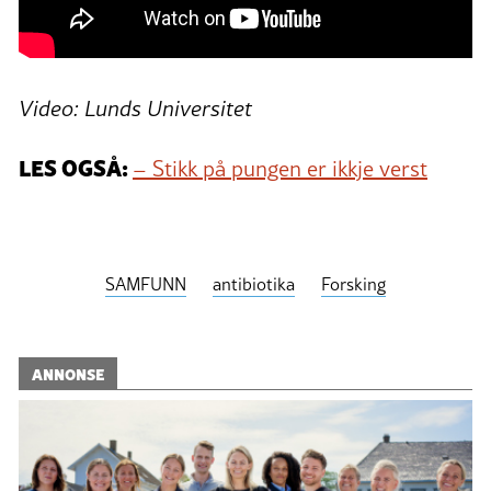
Video: Lunds Universitet
LES OGSÅ:
– Stikk på pungen er ikkje verst
SAMFUNN
antibiotika
Forsking
ANNONSE