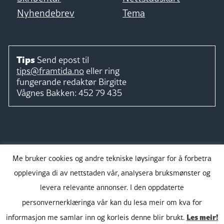
Nyhendebrev
Tema
Tips
Send epost til
tips@framtida.no
eller ring
fungerande redaktør
Birgitte
Vågnes Bakken:
452 79 435
Følg
Me bruker cookies og andre tekniske løysingar for å forbetra
opplevinga di av nettstaden vår, analysera bruksmønster og
levera relevante annonser. I den oppdaterte
personvernerklæringa vår kan du lesa meir om kva for
Takk for støtta:
Les meir!
informasjon me samlar inn og korleis denne blir brukt.