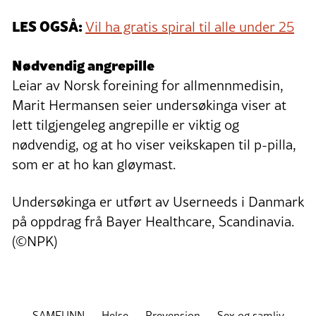
LES OGSÅ:
Vil ha gratis spiral til alle under 25
Nødvendig angrepille
Leiar av Norsk foreining for allmennmedisin,
Marit Hermansen seier undersøkinga viser at
lett tilgjengeleg angrepille er viktig og
nødvendig, og at ho viser veikskapen til p-pilla,
som er at ho kan gløymast.
Undersøkinga er utført av Userneeds i Danmark
på oppdrag frå Bayer Healthcare, Scandinavia.
(©NPK)
SAMFUNN
Helse
Prevensjon
Sex og samliv