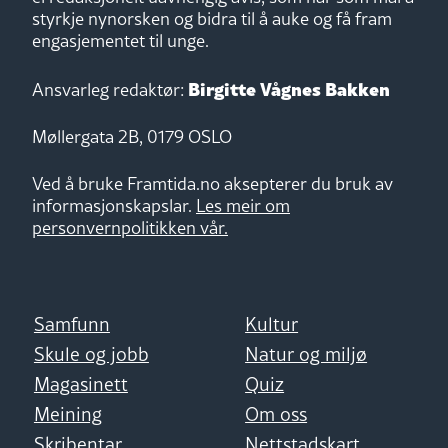
styrkje nynorsken og bidra til å auke og få fram
engasjementet til unge.
Birgitte Vågnes Bakken
Ansvarleg redaktør:
Møllergata 2B, 0179 OSLO
Ved å bruke Framtida.no aksepterer du bruk av
informasjonskapslar.
Les meir om
personvernpolitikken vår.
Samfunn
Kultur
Skule og jobb
Natur og miljø
Magasinett
Quiz
Meining
Om oss
Skribentar
Nettstadskart