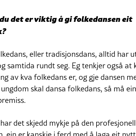
du det er viktig å gi folkedansen eit
k?
lkedans, eller tradisjonsdans, alltid har ut
 samtida rundt seg. Eg tenkjer også at 
ing av kva folkedans er, og gje dansen mei
t ungdom skal dansa folkedans, så må ei
premiss.
t har det skjedd mykje på den profesjonel
 ein er kanskje i ferd med å laga eit nytt