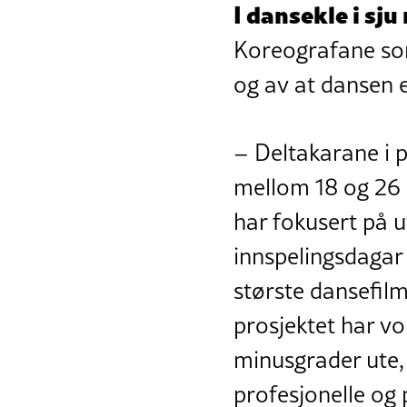
I dansekle i sju
Koreografane som
og av at dansen e
– Deltakarane i p
mellom 18 og 26 å
har fokusert på u
innspelingsdagar 
største dansefil
prosjektet har vo
minusgrader ute, 
profesjonelle og p