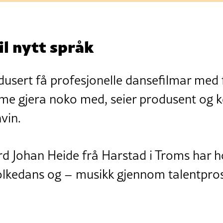
il nytt språk
rodusert få profesjonelle dansefilmar me
e me gjera noko med, seier produsent og 
vin.
 Johan Heide frå Harstad i Troms har h
folkedans og – musikk gjennom talentpros