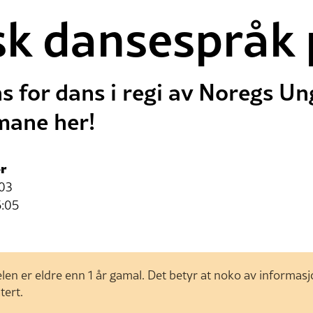
sk dansespråk 
ns for dans i regi av Noregs 
lmane her!
r
:03
5:05
len er eldre enn 1 år gamal. Det betyr at noko av informas
tert.