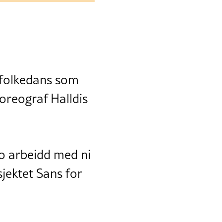
d folkedans som
koreograf Halldis
o arbeidd med ni
jektet Sans for