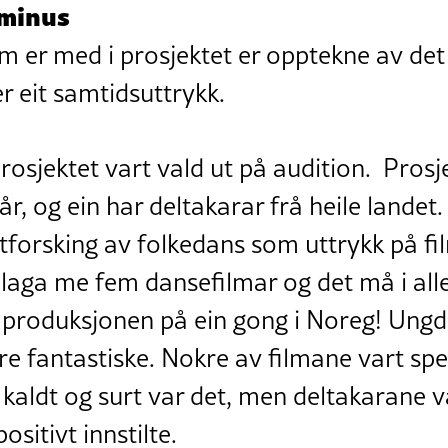
 minus
 er med i prosjektet er opptekne av de
r eit samtidsuttrykk.
rosjektet vart vald ut på audition. Prosje
r, og ein har deltakarar frå heile landet.
tforsking av folkedans som uttrykk på film
laga me fem dansefilmar og det må i alle
mproduksjonen på ein gong i Noreg! Un
re fantastiske. Nokre av filmane vart spelt
kaldt og surt var det, men deltakarane v
ositivt innstilte.