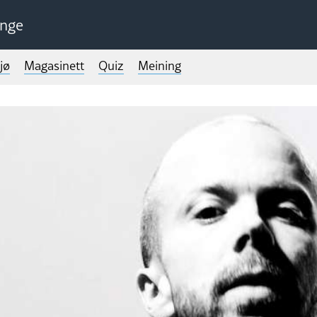
unge
jø
Magasinett
Quiz
Meining