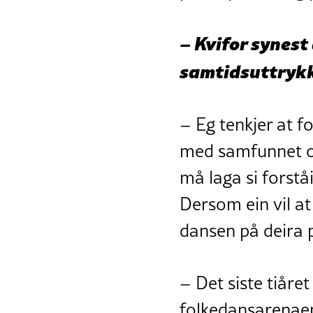
– Kvifor synest 
samtidsuttryk
– Eg tenkjer at fo
med samfunnet og
må laga si forstå
Dersom ein vil a
dansen på deira 
– Det siste tiåre
folkedansarenaen,