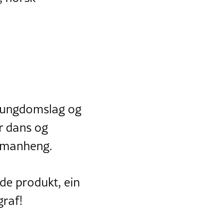
n ungdomslag og
r dans og
samanheng.
nde produkt, ein
graf!