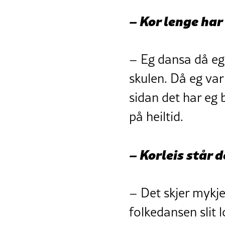
– Kor lenge har
– Eg dansa då eg
skulen. Då eg var 
sidan det har eg
på heiltid.
– Korleis står 
– Det skjer mykje
folkedansen slit 