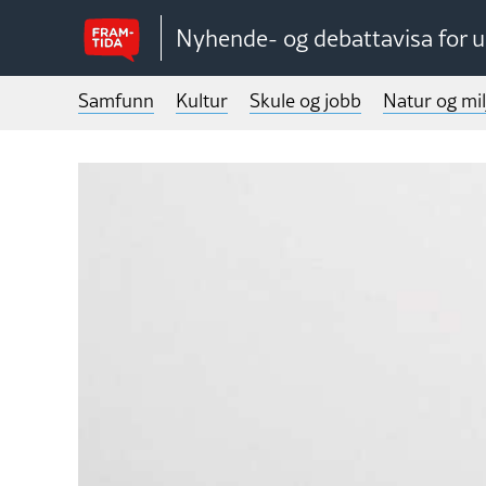
Nyhende- og debattavisa for 
Samfunn
Kultur
Skule og jobb
Natur og mil