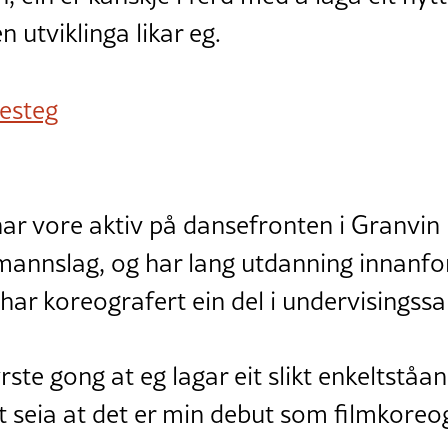
 utviklinga likar eg.
esteg
 har vore aktiv på dansefronten i Granvi
annslag, og har lang utdanning innanfo
 har koreografert ein del i undervisings
rste gong at eg lagar eit slikt enkeltståa
ygt seia at det er min debut som filmkoreo