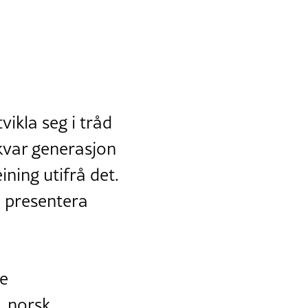
vikla seg i tråd
kvar generasjon
ning utifrå det.
n presentera
le
, norsk