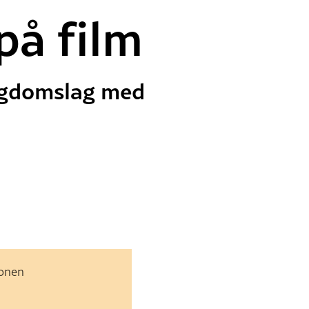
på film
Ungdomslag med
jonen