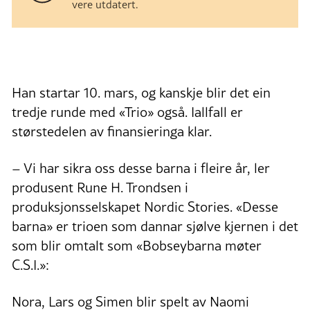
vere utdatert.
Han startar 10. mars, og kanskje blir det ein
tredje runde med «Trio» også. Iallfall er
størstedelen av finansieringa klar.
– Vi har sikra oss desse barna i fleire år, ler
produsent Rune H. Trondsen i
produksjonsselskapet Nordic Stories. «Desse
barna» er trioen som dannar sjølve kjernen i det
som blir omtalt som «Bobseybarna møter
C.S.I.»:
Nora, Lars og Simen blir spelt av Naomi