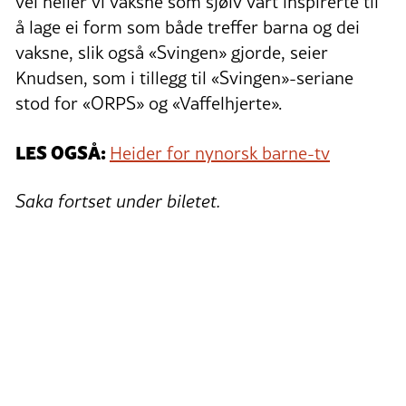
vel heller vi vaksne som sjølv vart inspirerte til
å lage ei form som både treffer barna og dei
vaksne, slik også «Svingen» gjorde, seier
Knudsen, som i tillegg til «Svingen»-seriane
stod for «ORPS» og «Vaffelhjerte».
LES OGSÅ:
Heider for nynorsk barne-tv
Saka fortset under biletet.