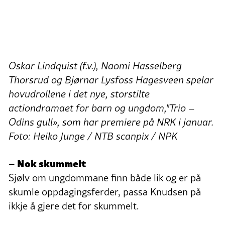
Oskar Lindquist (f.v.), Naomi Hasselberg
Thorsrud og Bjørnar Lysfoss Hagesveen spelar
hovudrollene i det nye, storstilte
actiondramaet for barn og ungdom,"Trio –
Odins gull», som har premiere på NRK i januar.
Foto: Heiko Junge / NTB scanpix / NPK
– Nok skummelt
Sjølv om ungdommane finn både lik og er på
skumle oppdagingsferder, passa Knudsen på
ikkje å gjere det for skummelt.