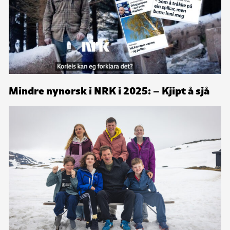
Mindre nynorsk i NRK i 2025: – Kjipt å sjå