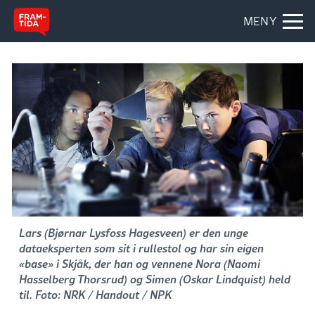
MENY
Lars (Bjørnar Lysfoss Hagesveen) er den unge
dataeksperten som sit i rullestol og har sin eigen
«base» i Skjåk, der han og vennene Nora (Naomi
Hasselberg Thorsrud) og Simen (Oskar Lindquist) held
til. Foto: NRK / Handout / NPK