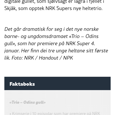
digitale gullet, som sjølvsagt er lagra i fjellet i
Skjåk, som opptek NRK Supers nye heltetrio.
Det går dramatisk for seg i det nye norske
barne- og ungdomsdramaet «Trio – Odins
gull», som har premiere på NRK Super 4.
januar. Her finn dei tre unge heltane sitt første
lik. Foto: NRK / Handout / NPK
Faktaboks
«Trio – Odins gull»
• Krimserie i 10 episodar som har premiere på NRK