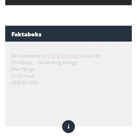
Faktaboks
Dei nominerte til
Rusty Radiator
-prisen er:
50 Centar / Street King Energy
Plan Norge
Child Fund
UNICEF USA