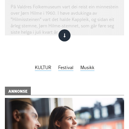
På Valdres Folkemuseum vart dei reist ein minnestein
over Jørn Hilme i 1960. I høve avdukinga av
"Hilmissteinen" vart det halde Kappleik, og sidan eit
årleg stemne, Jørn Hilme-stemnet, som går føre seg
siste helga i juli kvart år.
Les meir om Jørn Hilme på Wikipedia!
KULTUR
Festival
Musikk
ANNONSE