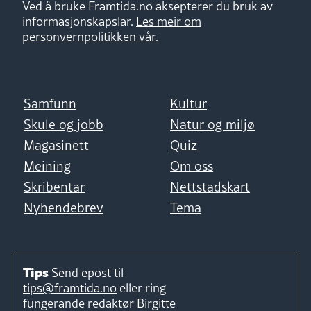
Ved å bruke Framtida.no aksepterer du bruk av
informasjonskapslar.
Les meir om
personvernpolitikken vår.
Samfunn
Kultur
Skule og jobb
Natur og miljø
Magasinett
Quiz
Meining
Om oss
Skribentar
Nettstadskart
Nyhendebrev
Tema
Tips
Send epost til
tips@framtida.no
eller ring
fungerande redaktør
Birgitte