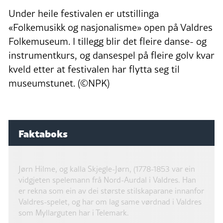
Under heile festivalen er utstillinga
«Folkemusikk og nasjonalisme» open på Valdres
Folkemuseum. I tillegg blir det fleire danse- og
instrumentkurs, og dansespel på fleire golv kvar
kveld etter at festivalen har flytta seg til
museumstunet. (©NPK)
Faktaboks
Jørn Hilme, og kalla Skjegle-Jørn, (1778-1853 var ein
vidgjeten spelemann frå Nord-Aurdal i Valdres. Han
er rekna som ein av dei største stilskaparane innanfor
Valdres-spelet, og har om lag same vørdnad i Valdres
som Myllarguten har i Telemark.