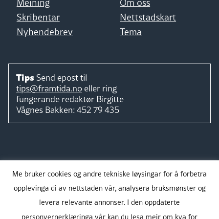
Meining
Om oss
Skribentar
Nettstadskart
Nyhendebrev
Tema
Tips
Send epost til
tips@framtida.no
eller ring
fungerande redaktør
Birgitte
Vågnes Bakken:
452 79 435
Følg
Me bruker cookies og andre tekniske løysingar for å forbetra
opplevinga di av nettstaden vår, analysera bruksmønster og
levera relevante annonser. I den oppdaterte
personvernerklæringa vår kan du lesa meir om kva for