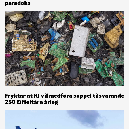
paradoks
Fryktar at KI vil medføra søppel tilsvarande
250 Eiffeltårn årleg