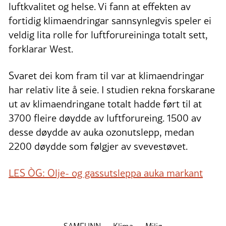
luftkvalitet og helse. Vi fann at effekten av
fortidig klimaendringar sannsynlegvis speler ei
veldig lita rolle for luftforureininga totalt sett,
forklarar West.
Svaret dei kom fram til var at klimaendringar
har relativ lite å seie. I studien rekna forskarane
ut av klimaendringane totalt hadde ført til at
3700 fleire døydde av luftforureing. 1500 av
desse døydde av auka ozonutslepp, medan
2200 døydde som følgjer av svevestøvet.
LES ÒG: Olje- og gassutsleppa auka markant
SAMFUNN
Klima
Miljø