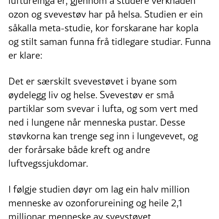
luftureinga er, gjennom å studere verknaden
ozon og svevestøv har på helsa. Studien er ein
såkalla meta-studie, kor forskarane har kopla
og stilt saman funna frå tidlegare studiar. Funna
er klare:
Det er særskilt svevestøvet i byane som
øydelegg liv og helse. Svevestøv er små
partiklar som svevar i lufta, og som vert med
ned i lungene når menneska pustar. Desse
støvkorna kan trenge seg inn i lungevevet, og
der forårsake både kreft og andre
luftvegssjukdomar.
I følgje studien døyr om lag ein halv million
menneske av ozonforureining og heile 2,1
millionar menneske av svevstøvet.