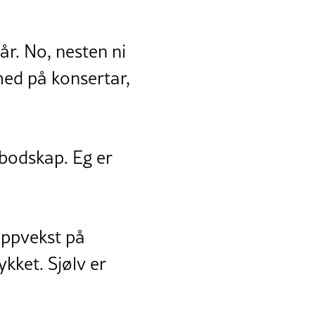
år. No, nesten ni
med på konsertar,
 bodskap. Eg er
 oppvekst på
kket. Sjølv er