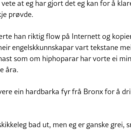
g vete at eg har gjort det eg kan for å klar
kkje prøvde.
lærte han riktig flow på Internett og kopie
meir engelskkunnskapar vart tekstane mei
synast som om hiphoparar har vorte ei m
e åra.
 vere ein hardbarka fyr frå Bronx for å d
skikkeleg bad ut, men eg er ganske grei,