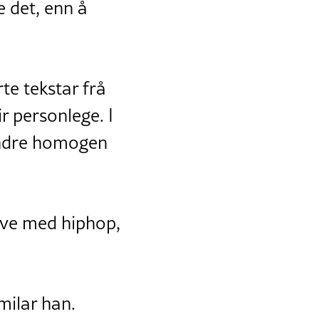
e det, enn å
rte tekstar frå
r personlege. I
indre homogen
rive med hiphop,
 smilar han.