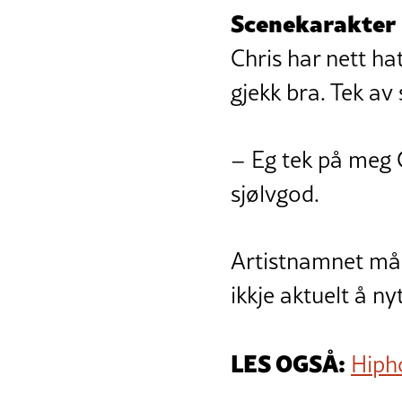
Scenekarakter
Chris har nett hat
gjekk bra. Tek av 
– Eg tek på meg C
sjølvgod.
Artistnamnet må h
ikkje aktuelt å n
LES OGSÅ:
Hiph