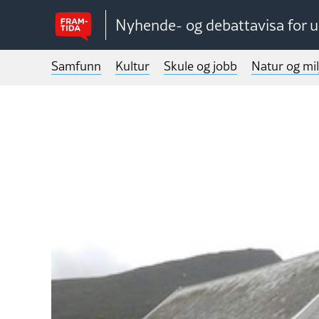
Nyhende- og debattavisa for 
Samfunn
Kultur
Skule og jobb
Natur og mil