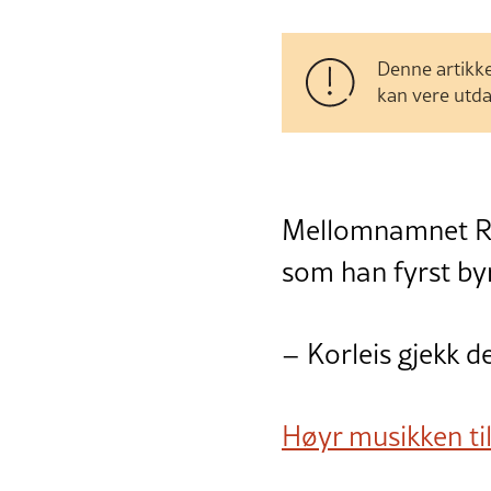
Denne artikke
kan vere utda
Mellomnamnet Rop
som han fyrst by
– Korleis gjekk d
Høyr musikken ti