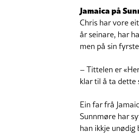
Jamaica på Su
Chris har vore ei
år seinare, har h
men på sin fyrste
– Tittelen er «He
klar til å ta dett
Ein far frå Jamai
Sunnmøre har sytt
han ikkje unødig