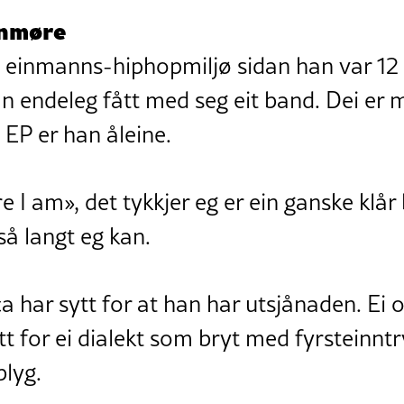
nnmøre
t einmanns-hiphopmiljø sidan han var 12 
an endeleg fått med seg eit band. Dei er 
 EP er han åleine.
re I am», det tykkjer eg er ein ganske klår
e så langt eg kan.
ca har sytt for at han har utsjånaden. Ei
 for ei dialekt som bryt med fyrsteinntry
 blyg.