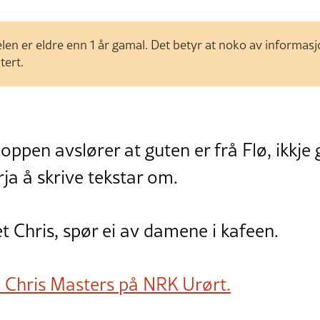
len er eldre enn 1 år gamal. Det betyr at noko av informas
tert.
pen avslører at guten er frå Flø, ikkje 
rja å skrive tekstar om.
et Chris, spør ei av damene i kafeen.
l Chris Masters på NRK Urørt.