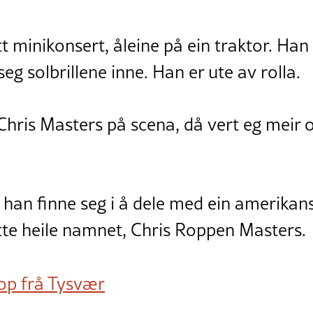
t minikonsert, åleine på ein traktor. Han 
seg solbrillene inne. Han er ute av rolla.
hris Masters på scena, då vert eg meir o
an finne seg i å dele med ein amerikansk
ytte heile namnet, Chris Roppen Masters.
op frå Tysvær