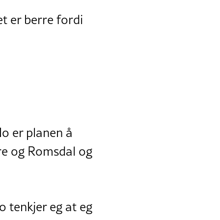
t er berre fordi
o er planen å
Møre og Romsdal og
 tenkjer eg at eg