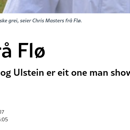
ke grei, seier Chris Masters frå Flø.
å Flø
 og Ulstein er eit one man sh
07
5:05