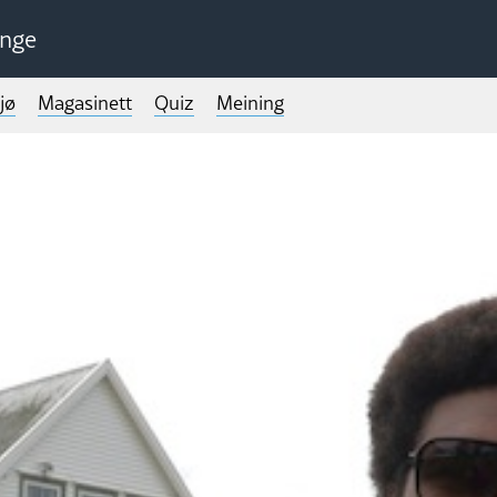
unge
jø
Magasinett
Quiz
Meining