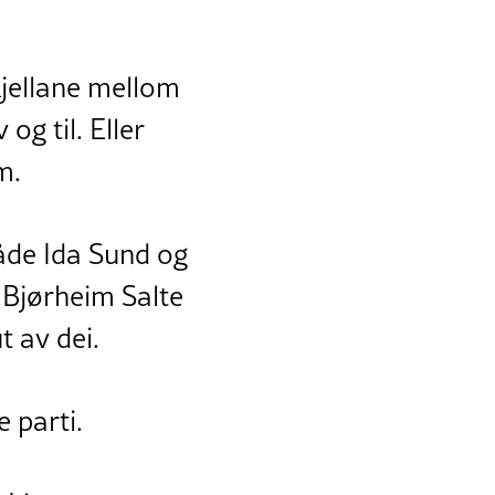
kjellane mellom
og til. Eller
m.
Både Ida Sund og
a Bjørheim Salte
t av dei.
 parti.