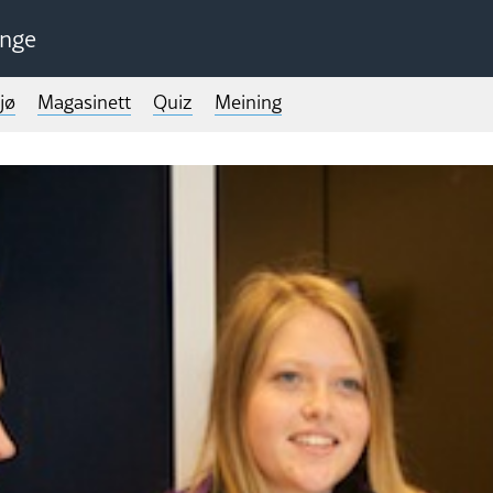
unge
jø
Magasinett
Quiz
Meining