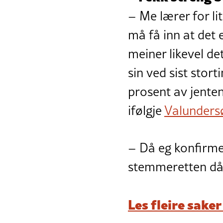
– Me lærer for li
må få inn at det 
meiner likevel de
sin ved sist stor
prosent av jente
ifølgje
Valunders
– Då eg konfirme
stemmeretten då f
Les fleire sake