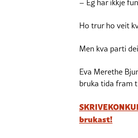
– Eg har ikkje fun
Ho trur ho veit 
Men kva parti dei 
Eva Merethe Bjun
bruka tida fram ti
SKRIVEKONKURR
brukast!