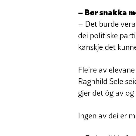
– Bør snakka m
– Det burde vera
dei politiske part
kanskje det kunne
Fleire av elevane
Ragnhild Sele sei
gjer det òg av og 
Ingen av dei er 