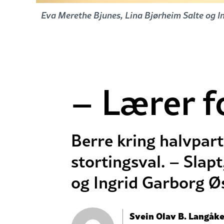
Eva Merethe Bjunes, Lina Bjørheim Salte og In
– Lærer fo
Berre kring halvpar
stortingsval. – Slap
og Ingrid Garborg Ø
Svein Olav B. Langåke