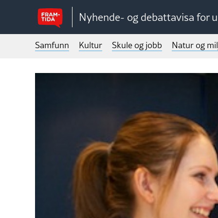
Nyhende- og debattavisa for 
Samfunn
Kultur
Skule og jobb
Natur og mil