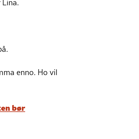
 Lina.
på.
emma enno. Ho vil
en bør