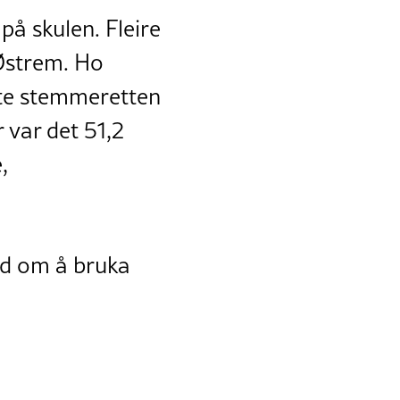
på skulen. Fleire
 Østrem. Ho
ukte stemmeretten
r var det 51,2
,
ed om å bruka