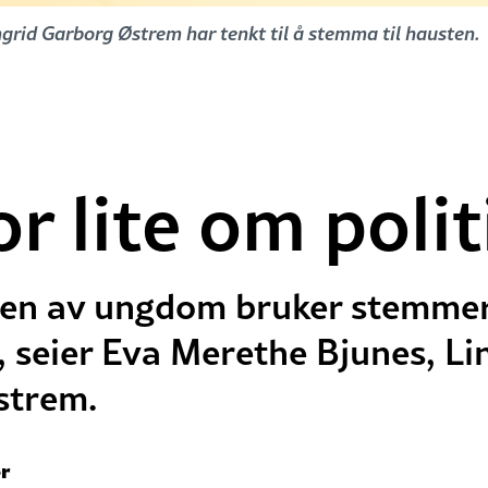
grid Garborg Østrem har tenkt til å stemma til hausten.
r lite om polit
ten av ungdom bruker stemmere
t, seier Eva Merethe Bjunes, L
strem.
r