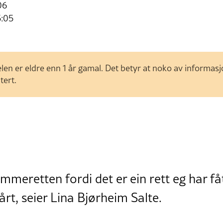
06
5:05
len er eldre enn 1 år gamal. Det betyr at noko av informas
tert.
emmeretten fordi det er ein rett eg har 
rt, seier Lina Bjørheim Salte.