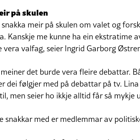
eir på skulen
 snakka meir på skulen om valet og fors
ia. Kanskje me kunne ha ein ekstratime av 
 vera valfag, seier Ingrid Garborg Østre
 meiner det burde vera fleire debattar. 
er dei følgjer med på debattar på tv. Lin
til, men seier ho ikkje alltid får så mykje u
me snakkar med er medlemmar av politiske