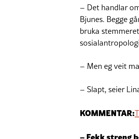
– Det handlar om
Bjunes. Begge går
bruka stemmerette
sosialantropologi
– Men eg veit man
– Slapt, seier Lin
KOMMENTAR:
T
– Fekk streng 