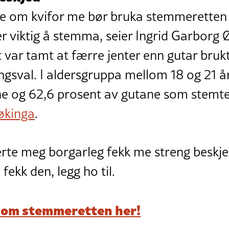
te om kvifor me bør bruka stemmeretten 
er viktig å stemma, seier Ingrid Garborg
t var tamt at færre jenter enn gutar br
tingsval. I aldersgruppa mellom 18 og 21 å
ne og 62,6 prosent av gutane som stemte
økinga
.
rte meg borgarleg fekk me streng beskj
ekk den, legg ho til.
r om stemmeretten her!