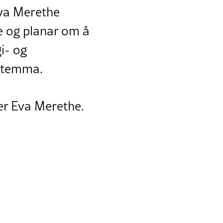
Eva Merethe
le og planar om å
i- og
 stemma.
ier Eva Merethe.