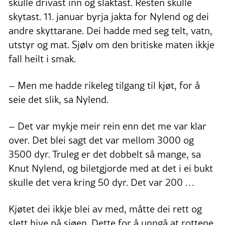
skulle drivast inn og slaktast. Resten skulle
skytast. 11. januar byrja jakta for Nylend og dei
andre skyttarane. Dei hadde med seg telt, vatn,
utstyr og mat. Sjølv om den britiske maten ikkje
fall heilt i smak.
– Men me hadde rikeleg tilgang til kjøt, for å
seie det slik, sa Nylend.
– Det var mykje meir rein enn det me var klar
over. Det blei sagt det var mellom 3000 og
3500 dyr. Truleg er det dobbelt så mange, sa
Knut Nylend, og biletgjorde med at det i ei bukt
skulle det vera kring 50 dyr. Det var 200 …
Kjøtet dei ikkje blei av med, måtte dei rett og
slett hive på sjøen. Dette for å unngå at rottene