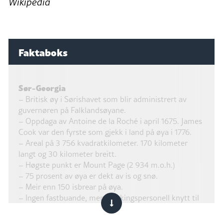
Wikipedia
Faktaboks
Sør-Georgia
– Britisk øy i Sørishavet som blir administrert av
guvernøren på Falklandsøyane.
– Oppdaga av Antoine de la Roché i april 1675. James
Cook var den fyrste som gjekk i land på øya i 1776.
– Areal på 3 756 kvadratkilometer. 170 kilometer
langt og 30 kilometer breitt.
– Høgste punkt er Mount Page (2 934 m.o.h.)
– 75 prosent av øya er dekt av is og snø.
– Meir enn 150 isbrear på øya.
– Ingen fastbuande, men forskingspersonell knytt til
museumsdrift og forskingsstasjonane Birdøya og
King Edward Point.