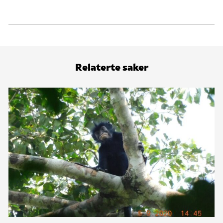
månader blei det produsert 165 tonn kvalolje, og i det
fyrste driftsåret blei det fanga 183 kvalar.
– Fleire kvalfangststasjonar blei etablert dei neste
åra. Verksemda blei dominert av nordmenn, mellom
anna mange frå Vest-Telemark.
– I desember 1965 forlét dei siste kvalfangarane øya.
Relaterte saker
Kjelde:
Wikipedia