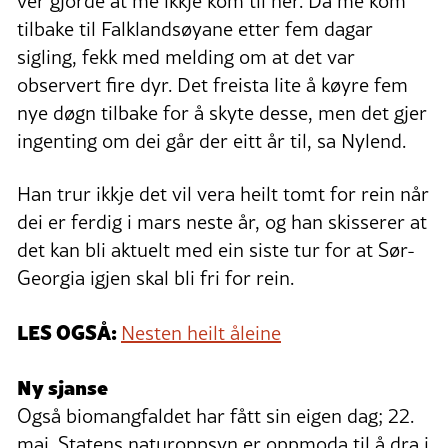
vêr gjorde at me ikkje kom til her. Då me kom
tilbake til Falklandsøyane etter fem dagar
sigling, fekk med melding om at det var
observert fire dyr. Det freista lite å køyre fem
nye døgn tilbake for å skyte desse, men det gjer
ingenting om dei går der eitt år til, sa Nylend.
Han trur ikkje det vil vera heilt tomt for rein når
dei er ferdig i mars neste år, og han skisserer at
det kan bli aktuelt med ein siste tur for at Sør-
Georgia igjen skal bli fri for rein.
LES OGSÅ:
Nesten heilt åleine
Ny sjanse
Også biomangfaldet har fått sin eigen dag; 22.
mai. Statens naturoppsyn er oppmoda til å dra i