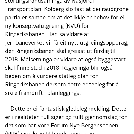
stortingshandsaminga av Nasjonal
Transportplan. Kolberg slo fast at dei raudgrøne
partia er samde om at det ikkje er behov for ei
ny konseptvalutgreiing (KVU) for
Ringeriksbanen. Han sa vidare at
Jernbaneverket vil få eit nytt utgreiingsoppdrag,
der Ringeriksbanen skal greiast ut ferdig til
2018. Målsetninga er vidare at også byggestart
skal finne stad i 2018. Regjeringa blir også
beden om å vurdere statleg plan for
Ringeriksbanen dersom dette er tenleg for å
sikre framdrift i planlegginga.
– Dette er ei fantastisk gledeleg melding. Dette
er i realiteten full siger og fullt gjennomslag for
det som har vore Forum Nye Bergensbanen
(FNB) sine krav til handsaminga av