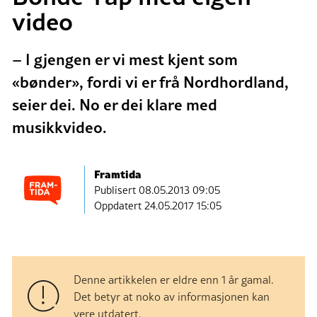
video
– I gjengen er vi mest kjent som
«bønder», fordi vi er frå Nordhordland,
seier dei. No er dei klare med
musikkvideo.
Framtida
Publisert
08.05.2013 09:05
Oppdatert 24.05.2017 15:05
Denne artikkelen er eldre enn 1 år gamal.
Det betyr at noko av informasjonen kan
vere utdatert.