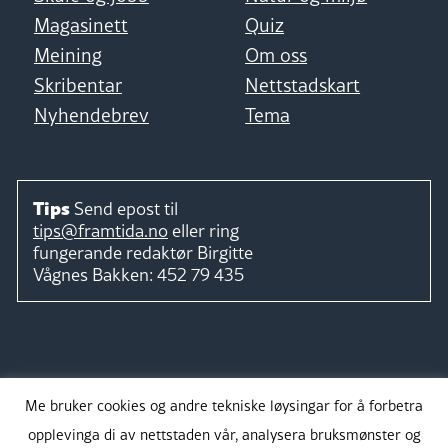
Magasinett
Quiz
Meining
Om oss
Skribentar
Nettstadskart
Nyhendebrev
Tema
Tips
Send epost til
tips@framtida.no
eller ring
fungerande redaktør
Birgitte
Vågnes Bakken:
452 79 435
Følg
Me bruker cookies og andre tekniske løysingar for å forbetra
opplevinga di av nettstaden vår, analysera bruksmønster og