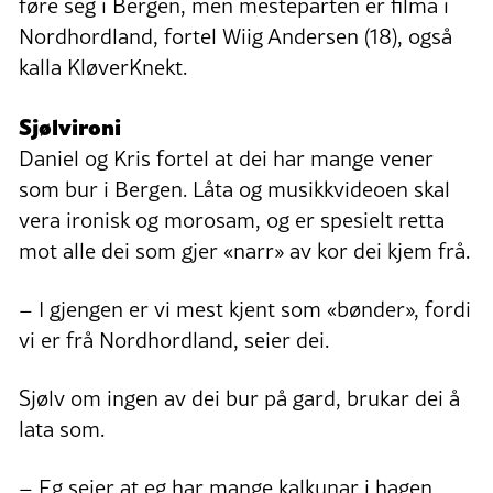
føre seg i Bergen, men mesteparten er filma i
Nordhordland, fortel Wiig Andersen (18), også
kalla KløverKnekt.
Sjølvironi
Daniel og Kris fortel at dei har mange vener
som bur i Bergen. Låta og musikkvideoen skal
vera ironisk og morosam, og er spesielt retta
mot alle dei som gjer «narr» av kor dei kjem frå.
– I gjengen er vi mest kjent som «bønder», fordi
vi er frå Nordhordland, seier dei.
Sjølv om ingen av dei bur på gard, brukar dei å
lata som.
– Eg seier at eg har mange kalkunar i hagen,