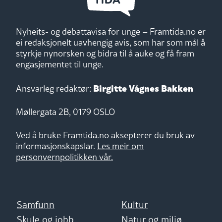
Nyheits- og debattavisa for unge – Framtida.no er
ei redaksjonelt uavhengig avis, som har som mål å
styrkje nynorsken og bidra til å auke og få fram
engasjementet til unge.
Birgitte Vågnes Bakken
Ansvarleg redaktør:
Møllergata 2B, 0179 OSLO
Ved å bruke Framtida.no aksepterer du bruk av
informasjonskapslar.
Les meir om
personvernpolitikken vår.
Samfunn
Kultur
Skule og jobb
Natur og miljø