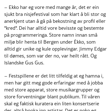
– Ekko har eg vore med mange år, det er ein
sjukt bra nisjefestival som har klart å bli stor og
anerkjent utan å gå på bekostning av profil eller
"kred". Dei har alltid vore bevisste og bestemte
på programmeringa. Store namn innan små
miljø blir henta til Bergen under Èkko, som
alltid gir unike og kule opplevingar. Jimmy Edgar
til dømes, som var der no, var heilt rått. Og
Islandske Gus Gus.
– Festspillene er det litt tilfeldig at eg hamna i,
men har gitt meg gode erfaringar med å jobba
med store apparat, store musikargrupper og
store forventningar blant publikum. Til våren
skal eg faktisk kuratera ein liten konsertserie
der, altså booka inn artistar. Det er noko eg