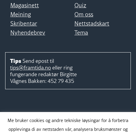
Magasinett
Quiz
Meining
Om oss
Skribentar
Nettstadskart
Nyhendebrev
Tema
Tips
Send epost til
tips@framtida.no
eller ring
fungerande redaktør
Birgitte
Vågnes Bakken:
452 79 435
Følg
Me bruker cookies og andre tekniske løysingar for å forbetra
opplevinga di av nettstaden vår, analysera bruksmønster og