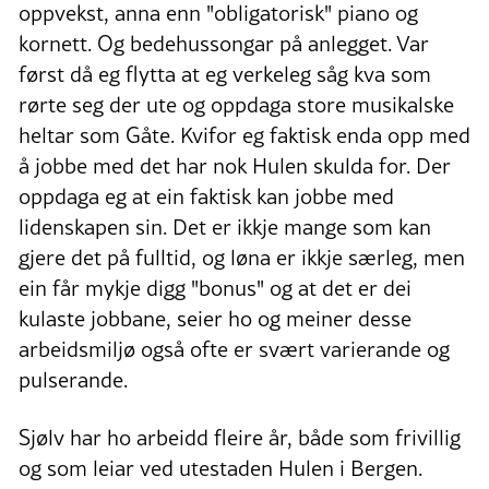
oppvekst, anna enn "obligatorisk" piano og
kornett. Og bedehussongar på anlegget. Var
først då eg flytta at eg verkeleg såg kva som
rørte seg der ute og oppdaga store musikalske
heltar som Gåte. Kvifor eg faktisk enda opp med
å jobbe med det har nok Hulen skulda for. Der
oppdaga eg at ein faktisk kan jobbe med
lidenskapen sin. Det er ikkje mange som kan
gjere det på fulltid, og løna er ikkje særleg, men
ein får mykje digg "bonus" og at det er dei
kulaste jobbane, seier ho og meiner desse
arbeidsmiljø også ofte er svært varierande og
pulserande.
Sjølv har ho arbeidd fleire år, både som frivillig
og som leiar ved utestaden Hulen i Bergen.