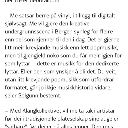
der tre er debutalbum.
– Me satsar berre på vinyl, i tillegg til digitalt
sjølvsagt. Me vil gjere den kreative
undergrunnsscena i Bergen synleg for fleire
enn dei som kjenner til den i dag. Det er gjerne
litt meir krevjande musikk enn lett popmusikk,
men til gjengjeld noko som du får meir igjen for
som lyttar – dette er musikk for den dedikerte
lyttar. Eller den som ynskjer å bli det. Du veit,
utan litt krevjande popmusikk som utfordrar
formatet, går jo ikkje musikkhistoria vidare,
seier Solgunn bestemt.
– Med Klangkollektivet vil me ta tak i artistar
før dei i tradisjonelle plateselskap sine auge er
"salbare", før dei er på alles lepper. Den mest