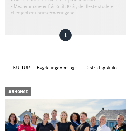
• Medlemmane er frå 16 til 30 år, dei fleste studerer
eller jobbar i primærnæringane.
KULTUR
Bygdeungdomslaget
Distriktspolitikk
ANNONSE