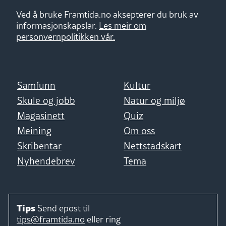
Ved å bruke Framtida.no aksepterer du bruk av
informasjonskapslar.
Les meir om
personvernpolitikken vår.
Samfunn
Kultur
Skule og jobb
Natur og miljø
Magasinett
Quiz
Meining
Om oss
Skribentar
Nettstadskart
Nyhendebrev
Tema
Tips
Send epost til
tips@framtida.no
eller ring