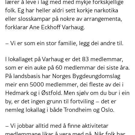
lærer å leve i lag med med mykje forkskjellige
folk. Eg har heller aldri sett korkje narkotika
eller slosskampar på nokre av arrangementa,
forklarar Ane Eckhoff Varhaug.
– Vi er som ein stor familie, legg dei andre til.
I lokallaget på Varhaug er det 83 medlemmar,
som er ein auke på 60 medlemmar dei siste åra.
På landsbasis har Norges Bygdeungdomslag
meir enn 5000 medlemmer, dei fleste av dei i
Hedmark og i Østfold. Men sjølv om du bur i ein
by, er det ingen grunn til fortviling – det er
nemleg lokallag i både Trondheim og Oslo.
– Vi jobbar alltid med å finne aktivitetar
medlemmane likar å vera med på. Når folk har