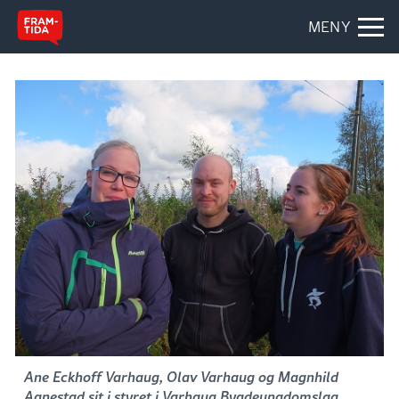
MENY
Ane Eckhoff Varhaug, Olav Varhaug og Magnhild
Aanestad sit i styret i Varhaug Bygdeungdomslag.