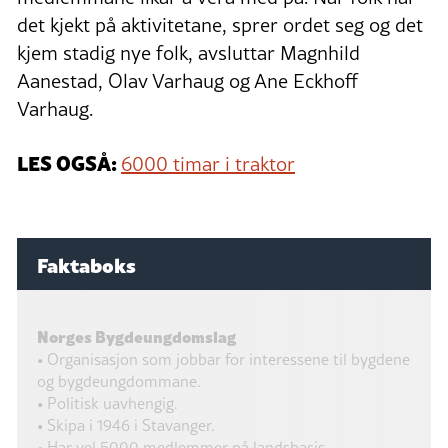
det kjekt på aktivitetane, sprer ordet seg og det
kjem stadig nye folk, avsluttar Magnhild
Aanestad, Olav Varhaug og Ane Eckhoff
Varhaug.
LES OGSÅ:
6000 timar i traktor
Faktaboks
Norges Bygdeungdomslag
• Organisasjon som jobbar for interessene til bygdene
og bygdeungdommane.
• Politisk uavhengig.
• Skipa i 1946 i Stavanger.
• Har vel 5000 medlemmer på landsbasis.