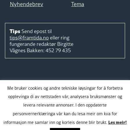
Nyhendebrev
Tema
Tips
Send epost til
tips@framtida.no
eller ring
fungerande redaktør
Birgitte
Vågnes Bakken:
452 79 435
Følg
Me bruker cookies og andre tekniske løysingar for å forbetra
opplevinga di av nettstaden vår, analysera bruksmønster og
levera relevante annonser. I den oppdaterte
personvernerklæringa vår kan du lesa meir om kva for
Takk for støtta:
Les meir!
informasjon me samlar inn og korleis denne blir brukt.