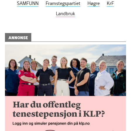
SAMFUNN
Framstegspartiet
Høgre
KrF
Landbruk
ANNONSE