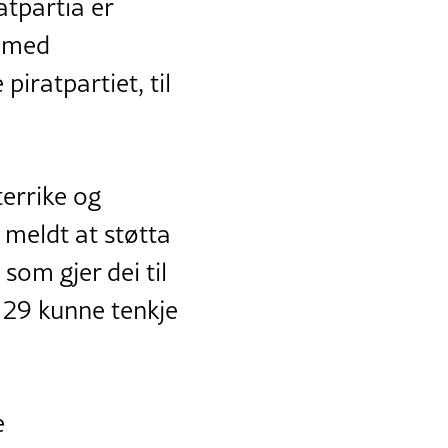
atpartia er
n med
piratpartiet, til
terrike og
 meldt at støtta
som gjer dei til
r 29 kunne tenkje
e