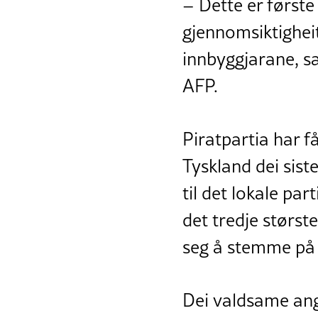
– Dette er første 
gjennomsiktighei
innbyggjarane, sa 
AFP.
Piratpartia har f
Tyskland dei sist
til det lokale par
det tredje størst
seg å stemme på p
Dei valdsame ang