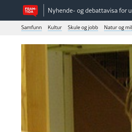
Nyhende- og debattavisa for 
Samfunn
Kultur
Skule og jobb
Natur og mil