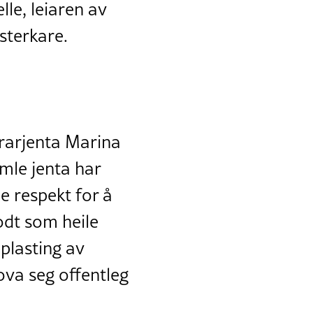
le, leiaren av
 sterkare.
rarjenta Marina
mle jenta har
e respekt for å
godt som heile
pplasting av
lova seg offentleg