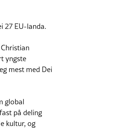
ei 27 EU-landa.
 Christian
t yngste
 seg mest med Dei
om global
fast på deling
e kultur, og