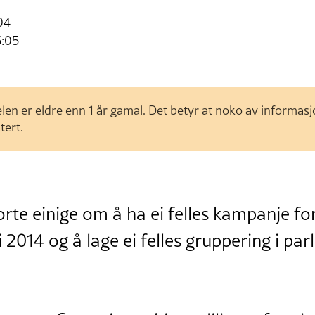
04
5:05
len er eldre enn 1 år gamal. Det betyr at noko av informas
tert.
orte einige om å ha ei felles kampanje fo
 2014 og å lage ei felles gruppering i pa