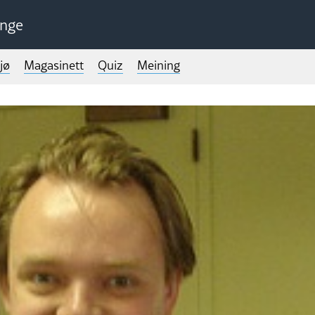
unge
jø
Magasinett
Quiz
Meining