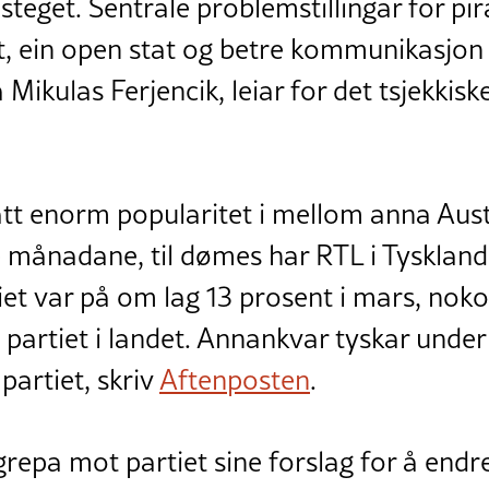
steget. Sentrale problemstillingar for pir
t, ein open stat og betre kommunikasjo
Mikulas Ferjencik, leiar for det tsjekkiske 
ått enorm popularitet i mellom anna Aus
e månadane, til dømes har RTL i Tyskland
tiet var på om lag 13 prosent i mars, noko 
e partiet i landet. Annankvar tyskar unde
artiet, skriv
Aftenposten
.
repa mot partiet sine forslag for å endr