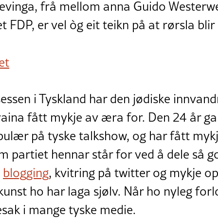
evinga, frå mellom anna Guido Westerwel
et FDP, er vel òg eit teikn på at rørsla blir
et
ssen i Tyskland har den jødiske innvand
aina fått mykje av æra for. Den 24 år ga
ulær på tyske talkshow, og har fått mykj
om partiet hennar står for ved å dele så 
m
blogging
, kvitring på twitter og mykje o
 kunst ho har laga sjølv. Når ho nyleg for
esak i mange tyske medie.