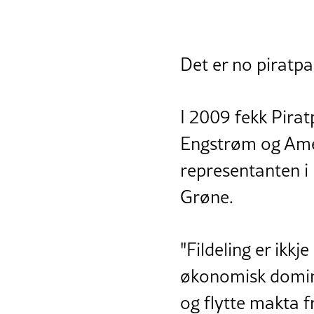
Det er no piratpa
I 2009 fekk Pirat
Engstrøm og Amel
representanten i 
Grøne.
"Fildeling er ikkj
økonomisk dominan
og flytte makta fr