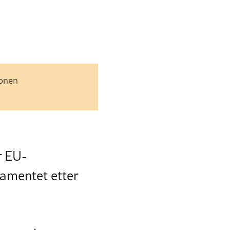
jonen
r EU-
rlamentet etter