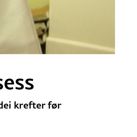
sess
ei krefter før