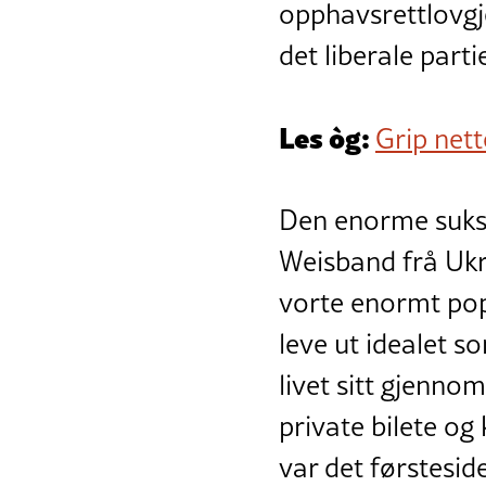
opphavsrettlovgj
det liberale parti
Les òg:
Grip nett
Den enorme sukse
Weisband frå Ukr
vorte enormt pop
leve ut idealet s
livet sitt gjenno
private bilete og
var det førstesid