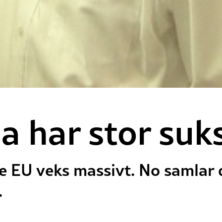
ia har stor suk
le EU veks massivt. No samlar d
.