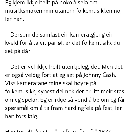
Eg kjem ikkje heilt på noko å seia om
musikksmaken min utanom folkemusikken no,
ler han.
– Dersom de samlast ein kameratgjeng ein
kveld for å ta eit par øl, er det folkemusikk du
set på då?
– Det er vel ikkje heilt utenkjeleg, det. Men det
er også veldig fort at eg set på Johnny Cash.
Viss kameratane mine skal høyre på
folkemusikk, synest dei nok det er litt meir stas
om eg spelar. Eg er ikkje så vond å be om eg får
spørsmål om å ta fram hardingfela på fest, ler
han forsiktig.
Han tør altså det – å ta fram fela frå 1877 i