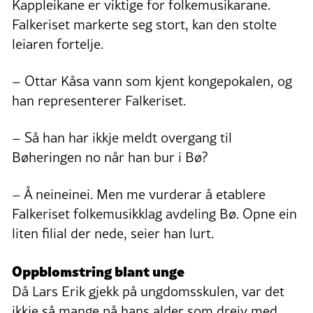
Kappleikane er viktige for folkemusikarane.
Falkeriset markerte seg stort, kan den stolte
leiaren fortelje.
– Ottar Kåsa vann som kjent kongepokalen, og
han representerer Falkeriset.
– Så han har ikkje meldt overgang til
Bøheringen no når han bur i Bø?
– Å neineinei. Men me vurderar å etablere
Falkeriset folkemusikklag avdeling Bø. Opne ein
liten filial der nede, seier han lurt.
Oppblomstring blant unge
Då Lars Erik gjekk på ungdomsskulen, var det
ikkje så mange på hans alder som dreiv med