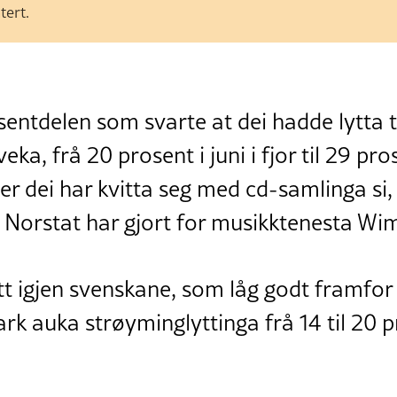
tert.
entdelen som svarte at dei hadde lytta t
ka, frå 20 prosent i juni i fjor til 29 pros
er dei har kvitta seg med cd-samlinga si, 
Norstat har gjort for musikktenesta Wi
t igjen svenskane, som låg godt framfor o
k auka strøyminglyttinga frå 14 til 20 p