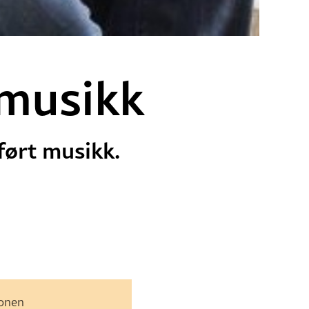
 musikk
ført musikk.
jonen