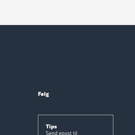
Følg
Tips
Send epost til