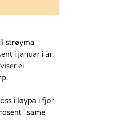
il strøyma
ent i januar i år,
viser ei
mp.
ss i løypa i fjor
rosent i same