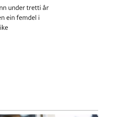
n under tretti år
Men ein femdel i
ike