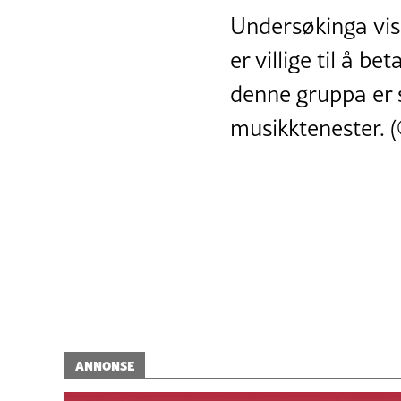
Undersøkinga vis
er villige til å be
denne gruppa er st
musikktenester.
ANNONSE