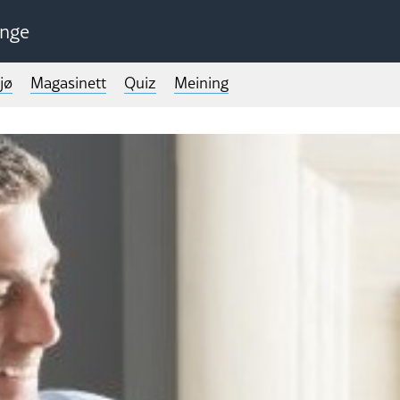
unge
jø
Magasinett
Quiz
Meining