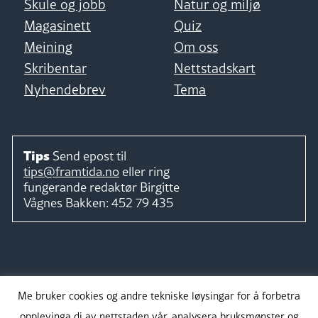
Skule og jobb
Natur og miljø
Magasinett
Quiz
Meining
Om oss
Skribentar
Nettstadskart
Nyhendebrev
Tema
Tips
Send epost til
tips@framtida.no
eller ring
fungerande redaktør
Birgitte
Vågnes Bakken:
452 79 435
Følg
Me bruker cookies og andre tekniske løysingar for å forbetra
opplevinga di av nettstaden vår, analysera bruksmønster og