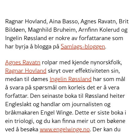
Ragnar Hovland, Aina Basso, Agnes Ravatn, Brit
Bildøen, Magnhild Bruheim, Arnfinn Kolerud og
Ingelin Røssland er nokre av forfattarane som
har byrja å blogga på
Samlags-bloggen
.
Agnes Ravatn
rolpar med kjende nynorskfolk,
Ragnar Hovland
skryt over effektiviteten sin,
medan til dømes
Ingelin Røssland
har som mål
å svara på spørsmål om korleis det er å vera
forfattar. Den seinaste boka til Røssland heiter
Engleslakt og handlar om journalisten og
bråkmakaren Engel Winge. Dette er siste boka i
ein triologi, og du kan finna meir ut om bøkene
ved å besøka
www.engelwinge.no
. Der kan du