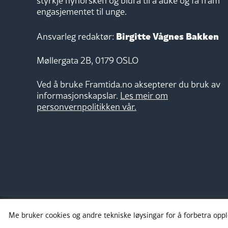
styrkje nynorsken og bidra til å auke og få fram
engasjementet til unge.
Birgitte Vågnes Bakken
Ansvarleg redaktør:
Møllergata 2B, 0179 OSLO
Ved å bruke Framtida.no aksepterer du bruk av
informasjonskapslar.
Les meir om
personvernpolitikken vår.
Me bruker cookies og andre tekniske løysingar for å forbetra opp
Takk for støtta: