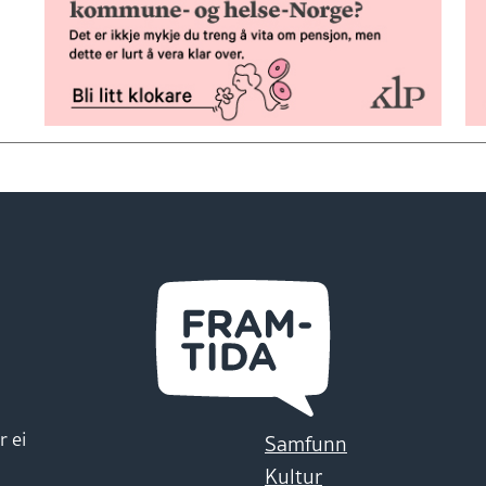
r ei
Samfunn
Kultur