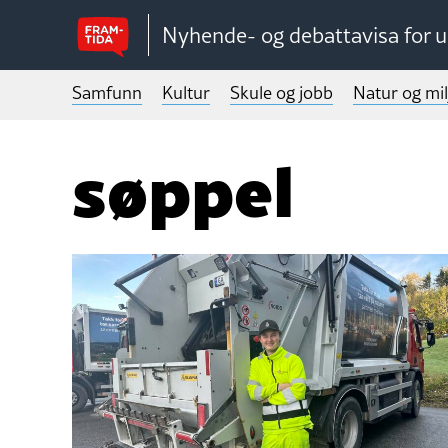
Nyhende- og debattavisa for 
Samfunn
Kultur
Skule og jobb
Natur og mil
søppel