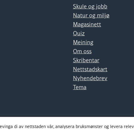
Skule og jobb
Natur og miljø
Magasinett
Quiz
Meining
Om oss
Skribentar
Nettstadskart
Nyhendebrev
Tema
levinga di av nettstaden vår, analysera bruksmønster og levera rel