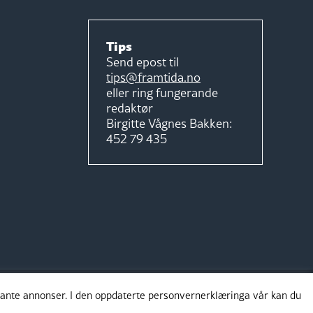
Tips
Send epost til
tips@framtida.no
eller ring fungerande
redaktør
Birgitte Vågnes Bakken:
452 79 435
evante annonser. I den oppdaterte personvernerklæringa vår kan du