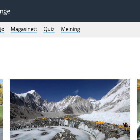
unge
jø
Magasinett
Quiz
Meining