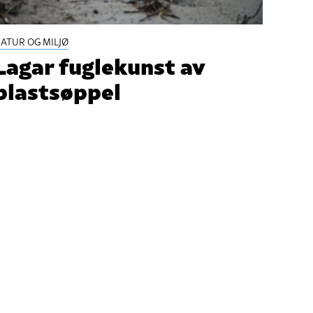
ATUR OG MILJØ
Lagar fuglekunst av
plastsøppel