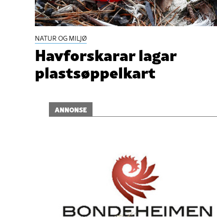
NATUR OG MILJØ
Havforskarar lagar
plastsøppelkart
ANNONSE