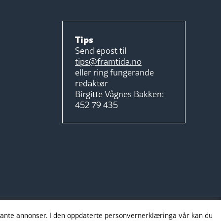
Tips
Send epost til
tips@framtida.no
eller ring fungerande
redaktør
Birgitte Vågnes Bakken:
452 79 435
evante annonser. I den oppdaterte personvernerklæringa vår kan du