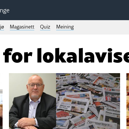
unge
jø
Magasinett
Quiz
Meining
for lokalavis