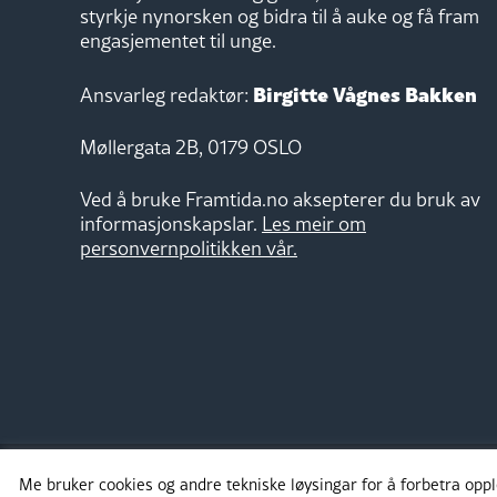
styrkje nynorsken og bidra til å auke og få fram
engasjementet til unge.
Birgitte Vågnes Bakken
Ansvarleg redaktør:
Møllergata 2B, 0179 OSLO
Ved å bruke Framtida.no aksepterer du bruk av
informasjonskapslar.
Les meir om
personvernpolitikken vår.
Me bruker cookies og andre tekniske løysingar for å forbetra opp