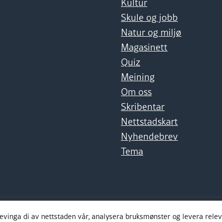
Kultur
Skule og jobb
Natur og miljø
Magasinett
Quiz
Meining
Om oss
Skribentar
Nettstadskart
Nyhendebrev
Tema
levinga di av nettstaden vår, analysera bruksmønster og levera rel