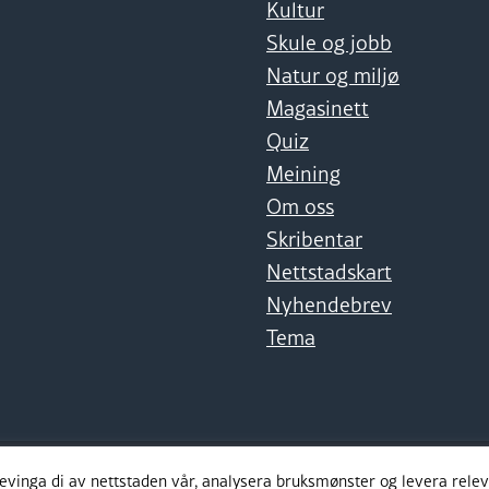
Kultur
Skule og jobb
Natur og miljø
Magasinett
Quiz
Meining
Om oss
Skribentar
Nettstadskart
Nyhendebrev
Tema
levinga di av nettstaden vår, analysera bruksmønster og levera rel