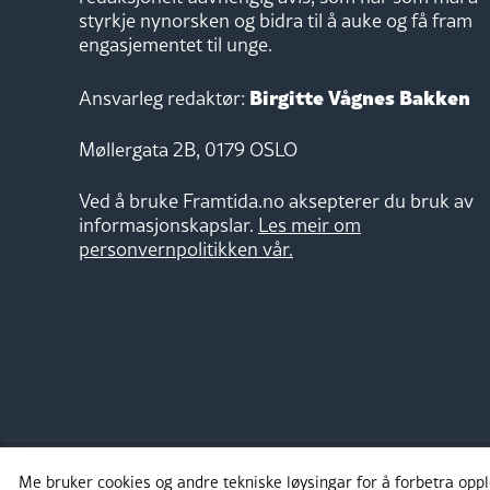
styrkje nynorsken og bidra til å auke og få fram
engasjementet til unge.
Birgitte Vågnes Bakken
Ansvarleg redaktør:
Møllergata 2B, 0179 OSLO
Ved å bruke Framtida.no aksepterer du bruk av
informasjonskapslar.
Les meir om
personvernpolitikken vår.
Me bruker cookies og andre tekniske løysingar for å forbetra opp