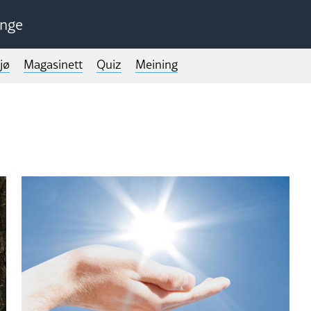
unge
jø
Magasinett
Quiz
Meining