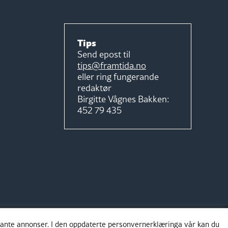
Tips
Send epost til
tips@framtida.no
eller ring fungerande
redaktør
Birgitte Vågnes Bakken:
452 79 435
evante annonser. I den oppdaterte personvernerklæringa vår kan du