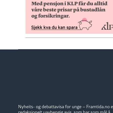
Nyheits- og debattavisa for unge – Framtida.no e
redaksjonelt uavhengig avis, som har som mål å