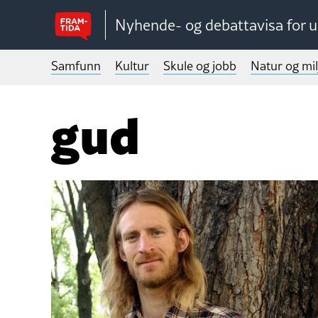
Nyhende- og debattavisa for 
Samfunn
Kultur
Skule og jobb
Natur og mil
gud