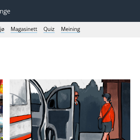
unge
jø
Magasinett
Quiz
Meining