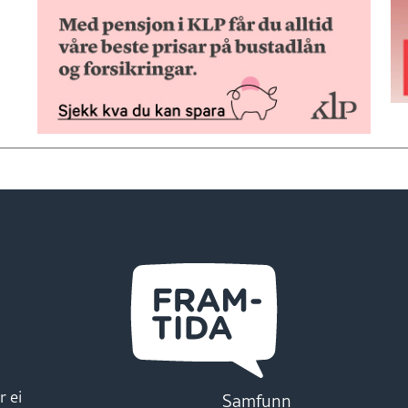
r ei
Samfunn