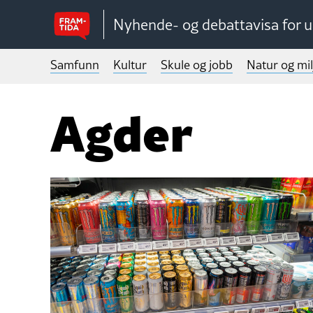
Nyhende- og debattavisa for 
Samfunn
Kultur
Skule og jobb
Natur og mil
Agder