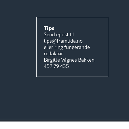
Tips
Send epost til
tips@framtida.no
eller ring fungerande
redaktør
Birgitte Vågnes Bakken:
452 79 435