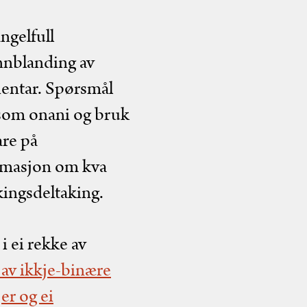
ngelfull
nnblanding av
sientar. Spørsmål
 som onani og bruk
are på
ormasjon om kva
skingsdeltaking.
i ei rekke av
 av ikkje-binære
er og ei