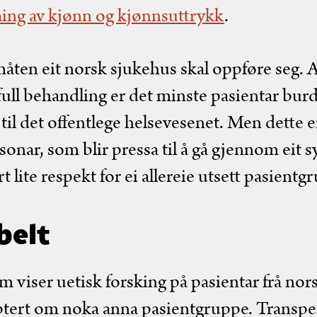
åing av kjønn og kjønnsuttrykk
.
måten eit norsk sjukehus skal oppføre seg. A
full behandling er det minste pasientar bur
til det offentlege helsevesenet. Men dette 
rsonar, som blir pressa til å gå gjennom eit
lite respekt for ei allereie utsett pasientg
belt
m viser uetisk forsking på pasientar frå nor
eptert om noka anna pasientgruppe. Transpe