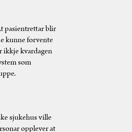
t pasientrettar blir
de kunne forvente
er ikkje kvardagen
 system som
ruppe.
ske sjukehus ville
rsonar opplever at