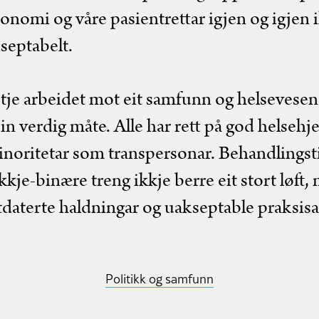
nomi og våre pasientrettar igjen og igjen ik
kseptabelt.
etje arbeidet mot eit samfunn og helsevese
in verdig måte. Alle har rett på god helsehj
inoritetar som transpersonar. Behandlingsti
kje-binære treng ikkje berre eit stort løft,
daterte haldningar og uakseptable praksisa
Politikk og samfunn