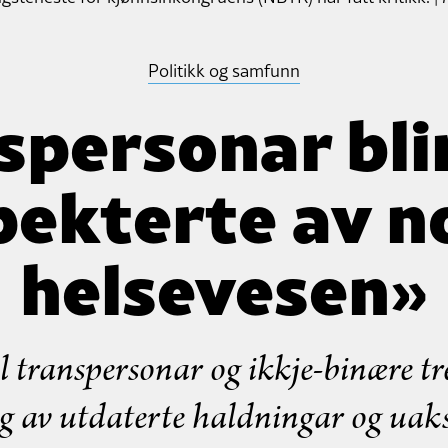
Politikk og samfunn
spersonar blir
pekterte av n
helsevesen»
 transpersonar og ikkje-binære tre
ng av utdaterte haldningar og uaks