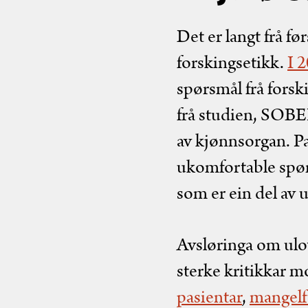
Det er langt frå f
forskingsetikk.
I 
spørsmål frå forsk
frå studien, SOBE
av kjønnsorgan. Pas
ukomfortable spør
som er ein del av u
Avsløringa om ulov
sterke kritikkar m
pasientar
,
mangelfu