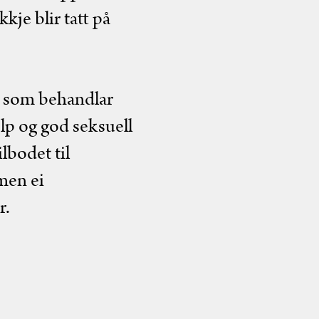
kje blir tatt på
n som behandlar
elp og god seksuell
lbodet til
 men ei
r.