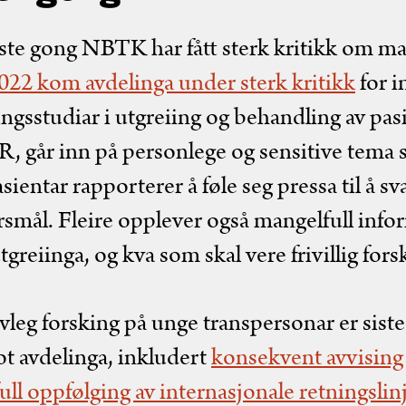
ørste gong NBTK har fått sterk kritikk om ma
2022 kom avdelinga under sterk kritikk
for i
ingsstudiar i utgreiing og behandling av pa
R, går inn på personlege og sensitive tema
ientar rapporterer å føle seg pressa til å sv
smål. Fleire opplever også mangelfull inf
tgreiinga, og kva som skal vere frivillig for
leg forsking på unge transpersonar er siste 
ot avdelinga, inkludert
konsekvent avvising
ll oppfølging av internasjonale retningslinj