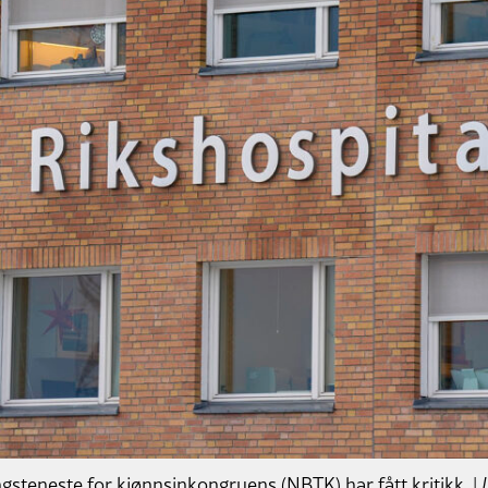
gsteneste for kjønnsinkongruens (NBTK) har fått kritikk. |