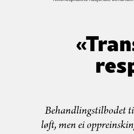
«Tran
res
Behandlingstilbodet til
løft, men ei oppreinski