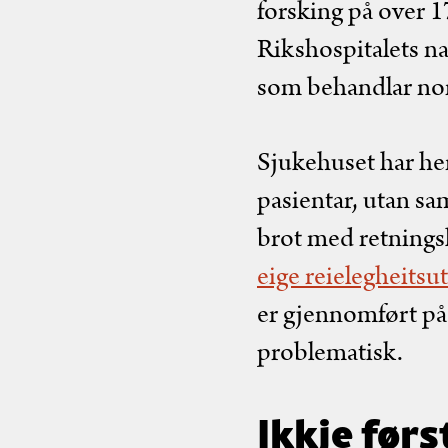
forsking på over 1
Rikshospitalets n
som behandlar nor
Sjukehuset har hen
pasientar, utan sam
brot med retningsl
eige reielegheitsut
er gjennomført på 
problematisk.
Ikkje førs