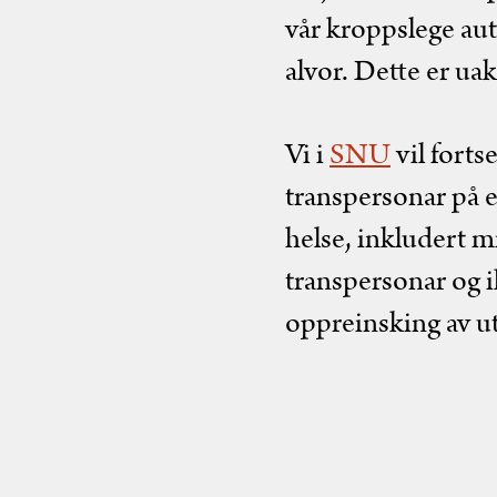
vår kroppslege auto
alvor. Dette er ua
Vi i
SNU
vil forts
transpersonar på e
helse, inkludert m
transpersonar og ik
oppreinsking av ut