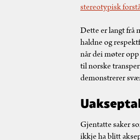
stereotypisk forst
Dette er langt frå 
haldne og respekt
når dei møter opp 
til norske transpe
demonstrerer svært 
Uaksepta
Gjentatte saker so
ikkje ha blitt aks