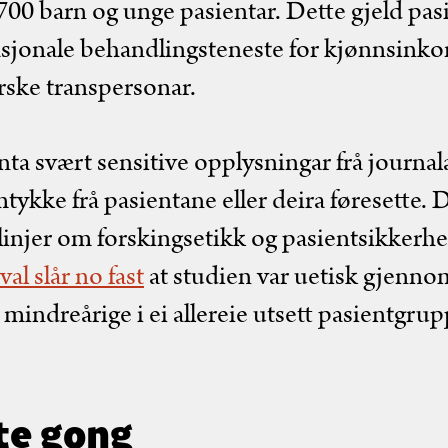
700 barn og unge pasientar. Dette gjeld pas
asjonale behandlingsteneste for kjønnsin
ske transpersonar.
ta svært sensitive opplysningar frå journala
tykke frå pasientane eller deira føresette. D
injer om forskingsetikk og pasientsikkerhe
val slår no fast
at studien var uetisk gjenno
mindreårige i ei allereie utsett pasientgrupp
te gong