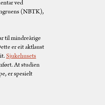
ientar ved
kongruens (NBTK),
r til mindreårige
ette er eit aktlaust
it.
Sjukehusets
mført. At studien
e, er spesielt