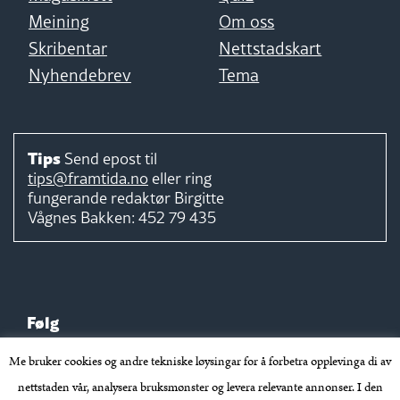
Meining
Om oss
Skribentar
Nettstadskart
Nyhendebrev
Tema
Tips
Send epost til
tips@framtida.no
eller ring
fungerande redaktør
Birgitte
Vågnes Bakken:
452 79 435
Følg
Me bruker cookies og andre tekniske løysingar for å forbetra opplevinga di av
nettstaden vår, analysera bruksmønster og levera relevante annonser. I den