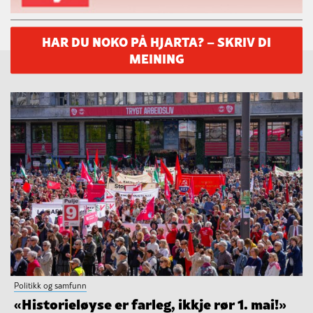
HAR DU NOKO PÅ HJARTA? – SKRIV DI
MEINING
Politikk og samfunn
«Historieløyse er farleg, ikkje rør 1. mai!»