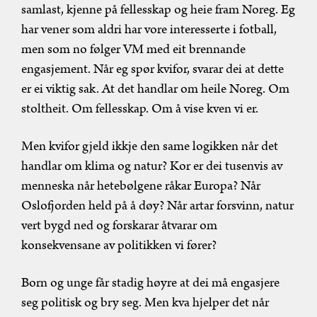
samlast, kjenne på fellesskap og heie fram Noreg. Eg
har vener som aldri har vore interesserte i fotball,
men som no følger VM med eit brennande
engasjement. Når eg spør kvifor, svarar dei at dette
er ei viktig sak. At det handlar om heile Noreg. Om
stoltheit. Om fellesskap. Om å vise kven vi er.
Men kvifor gjeld ikkje den same logikken når det
handlar om klima og natur? Kor er dei tusenvis av
menneska når hetebølgene råkar Europa? Når
Oslofjorden held på å døy? Når artar forsvinn, natur
vert bygd ned og forskarar åtvarar om
konsekvensane av politikken vi fører?
Born og unge får stadig høyre at dei må engasjere
seg politisk og bry seg. Men kva hjelper det når