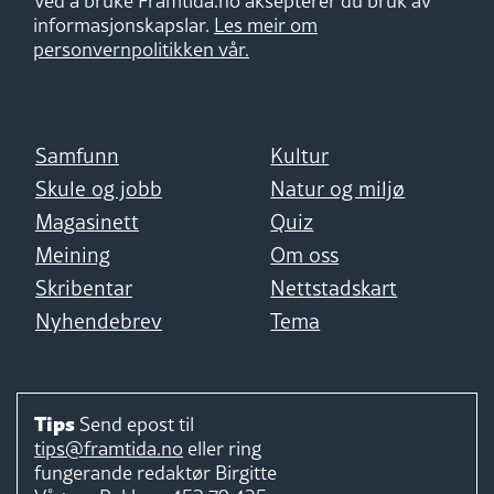
Ved å bruke Framtida.no aksepterer du bruk av
informasjonskapslar.
Les meir om
personvernpolitikken vår.
Samfunn
Kultur
Skule og jobb
Natur og miljø
Magasinett
Quiz
Meining
Om oss
Skribentar
Nettstadskart
Nyhendebrev
Tema
Tips
Send epost til
tips@framtida.no
eller ring
fungerande redaktør
Birgitte