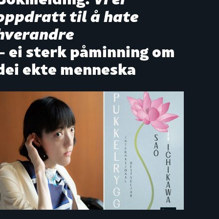
oppdratt til å hate
hverandre
– ei sterk påminning om
dei ekte menneska