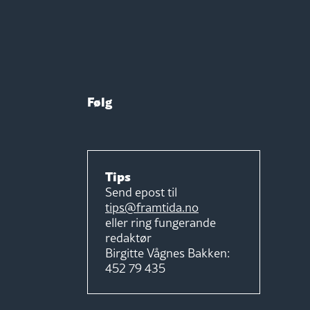
Følg
Tips
Send epost til
tips@framtida.no
eller ring fungerande
redaktør
Birgitte Vågnes Bakken:
452 79 435