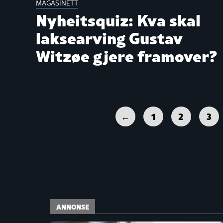
MAGASINETT
Nyheitsquiz: Kva skal
laksearving Gustav
Witzøe gjere framover?
←
1
2
3
ANNONSE