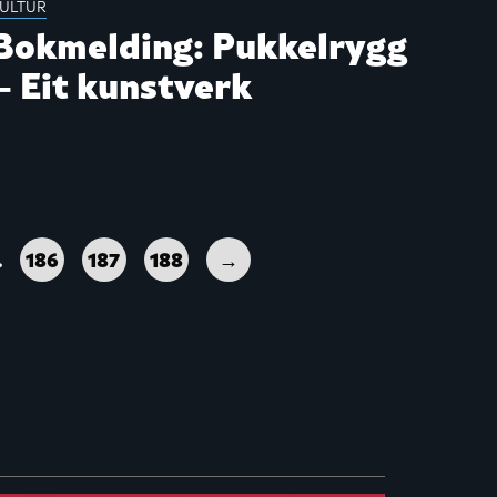
ULTUR
Bokmelding: Pukkelrygg
– Eit kunstverk
…
186
187
188
→