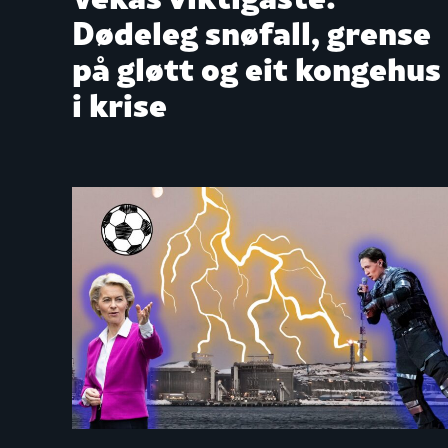
Dødeleg snøfall, grense
på gløtt og eit kongehus
i krise