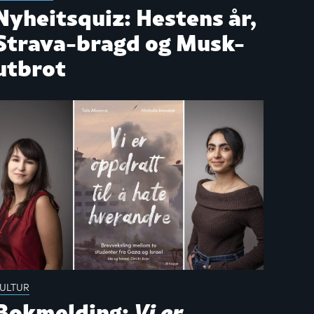
Nyheitsquiz: Hestens år,
Strava-bragd og Musk-
utbrot
ULTUR
Bokmelding:
Vi er