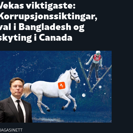
Vekas viktigaste:
Korrupsjonssiktingar,
val i Bangladesh og
skyting i Canada
AGASINETT