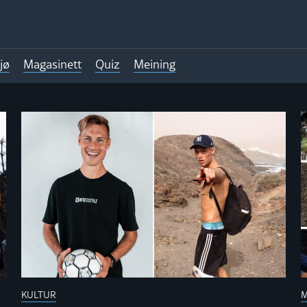
jø
Magasinett
Quiz
Meining
TT
KULTUR
M