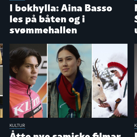
I bokhylla: Aina Basso
les på båten og i
svømmehallen
KULTUR
K
Åtte nye samiske filmar