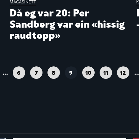
MAGASINETT
K
Då eg var 20: Per
Sandberg var ein «hissig
raudtopp»
…
6
7
8
9
10
11
12