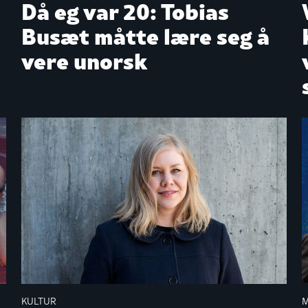
Då eg var 20: Tobias
Busæt måtte lære seg å
vere unorsk
KULTUR
M