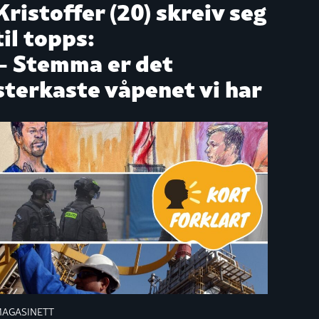
Kristoffer (20) skreiv seg
til topps:
– Stemma er det
sterkaste våpenet vi har
AGASINETT