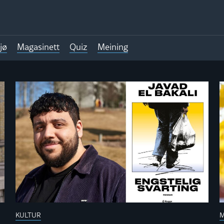
jø
Magasinett
Quiz
Meining
TT
KULTUR
M