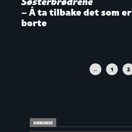
Søsterbrødrene
– Å ta tilbake det som er
borte
←
1
2
ANNONSE