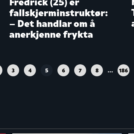
Fredrick (25) er
fallskjerminstruktør:
– Det handlar om å
anerkjenne frykta
3
4
5
6
7
8
…
186