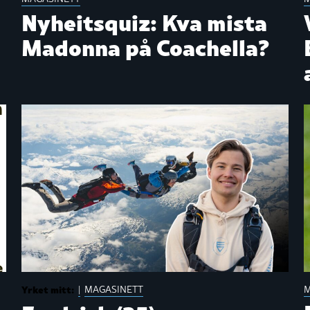
Nyheitsquiz: Kva mista
Madonna på Coachella?
Yrket mitt:
|
MAGASINETT
M