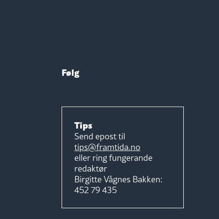
Følg
Tips
Send epost til
tips@framtida.no
eller ring fungerande
redaktør
Birgitte Vågnes Bakken:
452 79 435