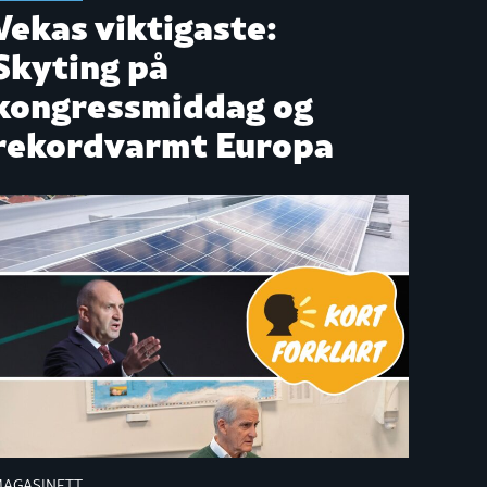
Vekas viktigaste:
Skyting på
kongressmiddag og
rekordvarmt Europa
AGASINETT