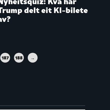
Nyheitsquiz: Kva har
Trump delt eit KI-bilete
av?
187
188
→