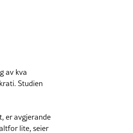
ng av kva
rati. Studien
, er avgjerande
tfor lite, seier