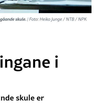
egåande skule.
| Foto: Heiko Junge / NTB / NPK
ingane i
ande skule er