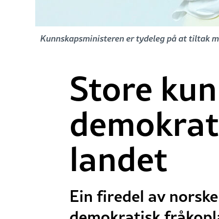
Kunnskapsministeren er tydeleg på at tiltak må
Store ku
demokrati
landet
Ein firedel av norske
demokratisk fråkopla