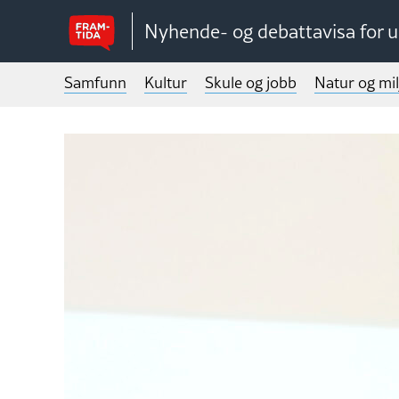
Nyhende- og debattavisa for 
Samfunn
Kultur
Skule og jobb
Natur og mil