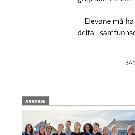
– Elevane må ha 
delta i samfunnsd
SA
ANNONSE