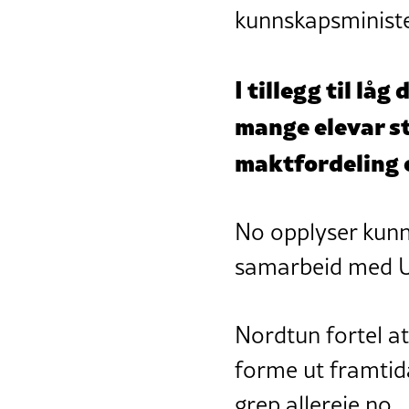
kunnskapsministe
I tillegg til lå
mange elevar st
maktfordeling o
No opplyser kunns
samarbeid med Ut
Nordtun fortel at
forme ut framtid
grep allereie no.