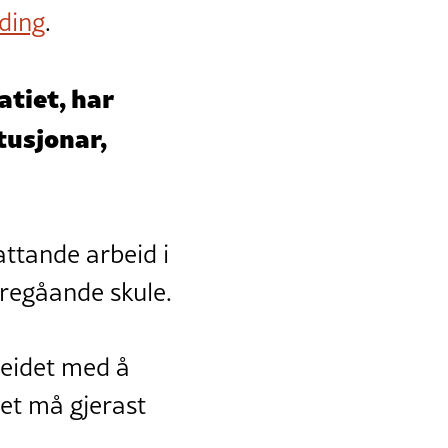
lding
.
atiet, har
tusjonar,
attande arbeid i
regåande skule.
rbeidet med å
et må gjerast