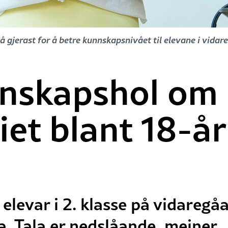
 gjerast for å betre kunnskapsnivået til elevane i vidar
nnskapshol om
et blant 18-år
 elevar i 2. klasse på vidaregå
. Tala er nedslåande, meiner