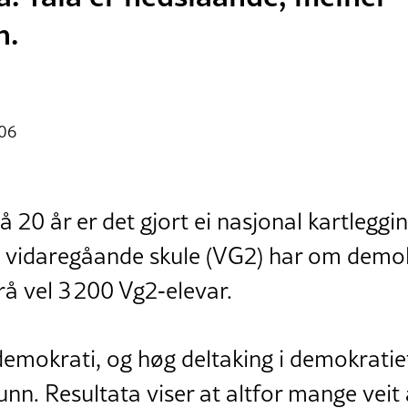
n.
:06
å 20 år er det gjort ei nasjonal kartleggi
i vidaregåande skule (VG2) har om demok
rå vel 3 200 Vg2‑elevar.
mokrati, og høg deltaking i demokratiet
nn. Resultata viser at altfor mange veit al