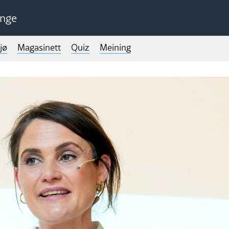
unge
jø
Magasinett
Quiz
Meining