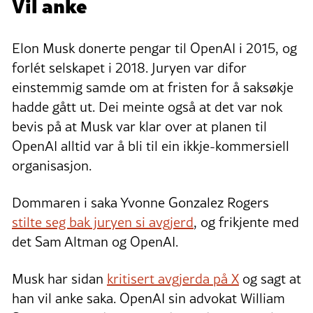
Vil anke
Elon Musk donerte pengar til OpenAI i 2015, og
forlét selskapet i 2018. Juryen var difor
einstemmig samde om at fristen for å saksøkje
hadde gått ut. Dei meinte også at det var nok
bevis på at Musk var klar over at planen til
OpenAI alltid var å bli til ein ikkje-kommersiell
organisasjon.
Dommaren i saka Yvonne Gonzalez Rogers
stilte seg bak juryen si avgjerd
, og frikjente med
det Sam Altman og OpenAI.
Musk har sidan
kritisert avgjerda på X
og sagt at
han vil anke saka. OpenAI sin advokat William