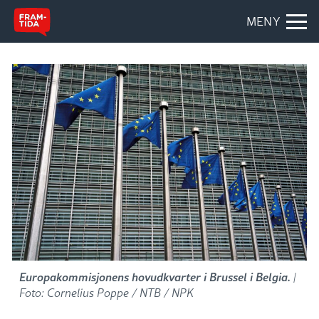
MENY
Europakommisjonens hovudkvarter i Brussel i Belgia.
|
Foto: Cornelius Poppe / NTB / NPK