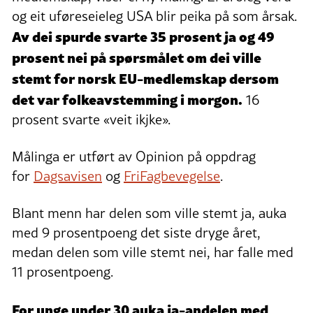
og eit uføreseieleg USA blir peika på som årsak.
Av dei spurde svarte 35 prosent ja og 49
prosent nei på spørsmålet om dei ville
stemt for norsk EU-medlemskap dersom
det var folkeavstemming i morgon.
16
prosent svarte «veit ikjke».
Målinga er utført av Opinion på oppdrag
for
Dagsavisen
og
FriFagbevegelse
.
Blant menn har delen som ville stemt ja, auka
med 9 prosentpoeng det siste dryge året,
medan delen som ville stemt nei, har falle med
11 prosentpoeng.
For unge under 30 auka ja-andelen med