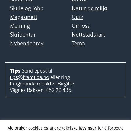
Skule og jobb
Natur og miljø
Magasinett
Quiz
Meining
Om oss
Skribentar
Nettstadskart
Nyhendebrev
Tema
Tips
Send epost til
tips@framtida.no
eller ring
fungerande redaktør
Birgitte
Vågnes Bakken:
452 79 435
Følg
Me bruker cookies og andre tekniske løysingar for å forbetra