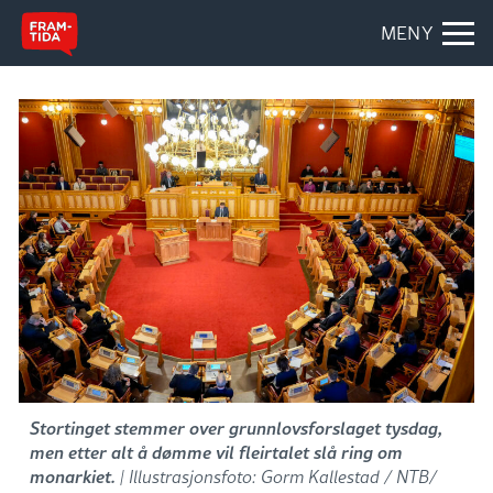
MENY
Stortinget stemmer over grunnlovsforslaget tysdag,
men etter alt å dømme vil fleirtalet slå ring om
monarkiet.
| Illustrasjonsfoto: Gorm Kallestad / NTB/