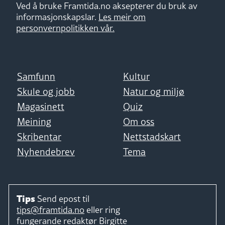
Ved å bruke Framtida.no aksepterer du bruk av
informasjonskapslar.
Les meir om
personvernpolitikken vår.
Samfunn
Kultur
Skule og jobb
Natur og miljø
Magasinett
Quiz
Meining
Om oss
Skribentar
Nettstadskart
Nyhendebrev
Tema
Tips
Send epost til
tips@framtida.no
eller ring
fungerande redaktør
Birgitte