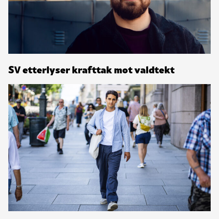
SV etterlyser krafttak mot valdtekt