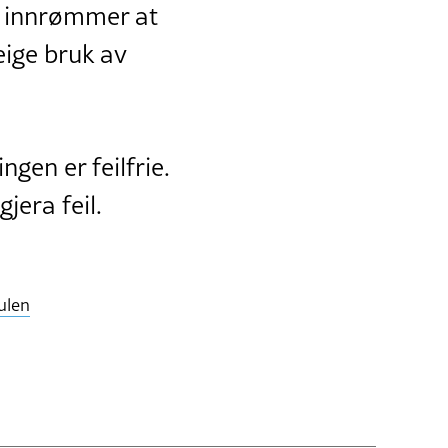
t, innrømmer at
eige bruk av
ngen er feilfrie.
jera feil.
ulen