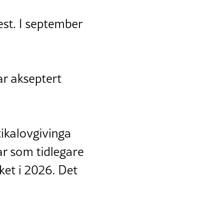
est. I september
ar akseptert
tikalovgivinga
rar som tidlegare
et i 2026. Det