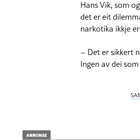
Hans Vik, som ogs
det er eit dilemm
narkotika ikkje er
– Det er sikkert n
Ingen av dei som s
SA
ANNONSE