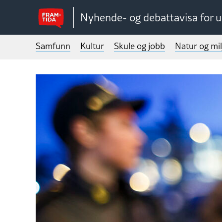
Nyhende- og debattavisa for 
Samfunn
Kultur
Skule og jobb
Natur og mil