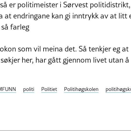
å er politimeister i Sørvest politidistrik
a at endringane kan gi inntrykk av at litt 
 så farleg
okon som vil meina det. Så tenkjer eg at i
økjer her, har gått gjennom livet utan å g
MFUNN
politi
Politiet
Politihøgskolen
politihøgsk