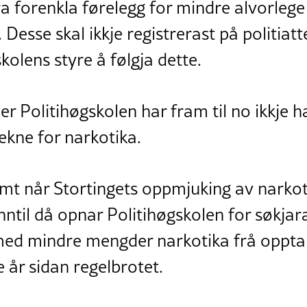
ra forenkla førelegg for mindre alvorlege
 Desse skal ikkje registrerast på politiatt
kolens styre å følgja dette.
der Politihøgskolen har fram til no ikkje h
ekne for narkotika.
emt når Stortingets oppmjuking av narko
 inntil då opnar Politihøgskolen for søkja
med mindre mengder narkotika frå opptak
 år sidan regelbrotet.