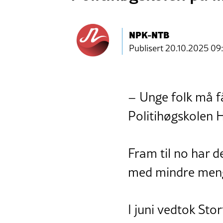
NPK-NTB
Publisert
20.10.2025 09
– Unge folk må få 
Politihøgskolen H
Fram til no har d
med mindre mengd
I juni vedtok Sto