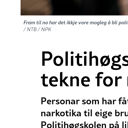
Fram til no har det ikkje vore mogleg å bli po
/ NTB / NPK
Politihøgs
tekne for 
Personar som har fåt
narkotika til eige b
Politihøgskolen på li