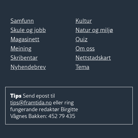
Samfunn
Kultur
Skule og jobb
Natur og miljø
Magasinett
Quiz
Meining
Om oss
Skribentar
Nettstadskart
Nyhendebrev
Tema
Tips
Send epost til
tips@framtida.no
eller ring
fungerande redaktør
Birgitte
Vågnes Bakken:
452 79 435