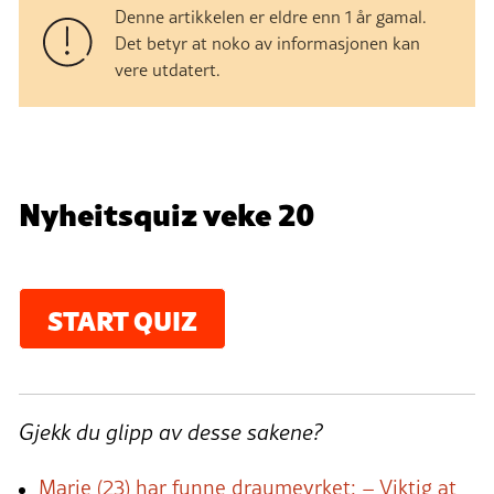
Denne artikkelen er eldre enn 1 år gamal.
Det betyr at noko av informasjonen kan
vere utdatert.
Quiz:
Nyheitsquiz veke 20
START QUIZ
Gjekk du glipp av desse sakene?
Marie (23) har funne draumeyrket: – Viktig at