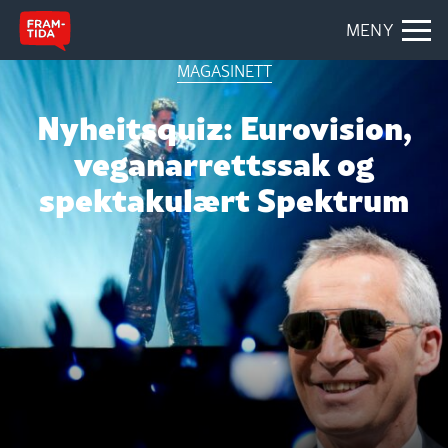
MENY
MAGASINETT
Nyheitsquiz: Eurovision,
veganarrettssak og
spektakulært Spektrum