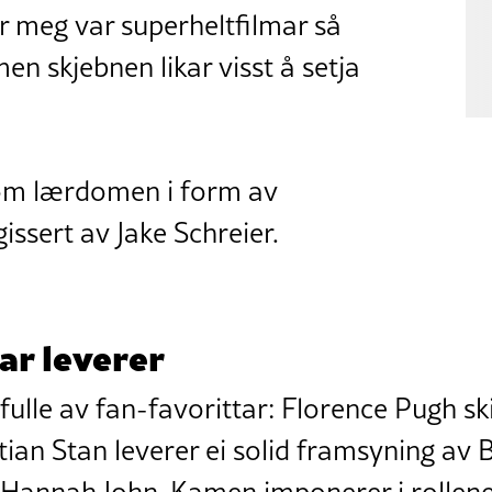
or meg var superheltfilmar så
n skjebnen likar visst å setja
m lærdomen i form av
gissert av Jake Schreier.
ar leverer
fulle av fan-favorittar: Florence Pugh s
ian Stan leverer ei solid framsyning av 