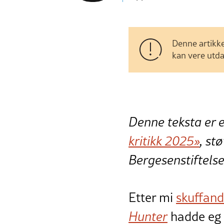
Denne artikke
kan vere utda
Denne teksta er 
kritikk 2025»
, st
Bergesenstiftelse
Etter mi
skuffan
Hunter
hadde eg i