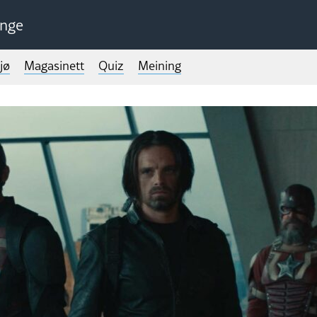
unge
jø
Magasinett
Quiz
Meining