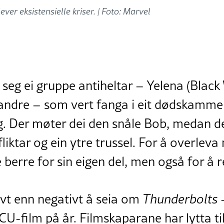
er eksistensielle kriser. |
Foto: Marvel
 seg ei gruppe antiheltar – Yelena (Black
andre – som vert fanga i eit dødskammer
. Der møter dei den snåle Bob, medan d
liktar og ein ytre trussel. For å overleva
 berre for sin eigen del, men også for å
ivt enn negativt å seia om
Thunderbolts
MCU-film på år. Filmskaparane har lytta ti