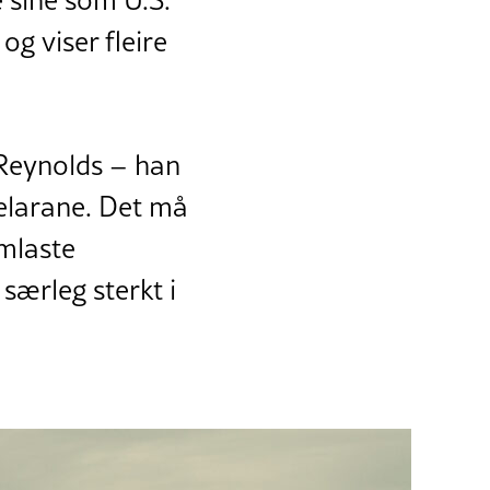
 sine som U.S.
 viser fleire
 Reynolds – han
pelarane. Det må
umlaste
særleg sterkt i