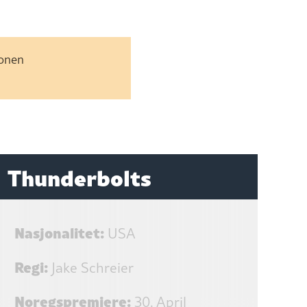
jonen
Thunderbolts
Nasjonalitet:
USA
Regi:
Jake Schreier
Noregspremiere:
30. April