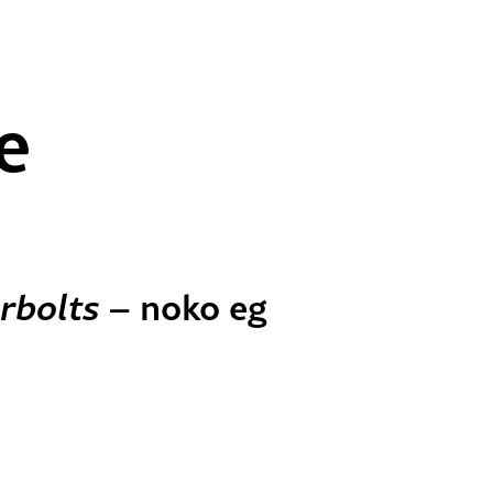
e
rbolts
– noko eg