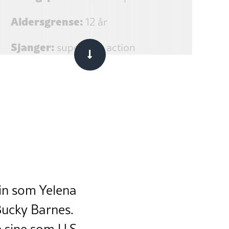
Aldersgrense:
12 år
Sjanger:
superhelt, action
Speletid:
126 minutt
kin som Yelena
Bucky Barnes.