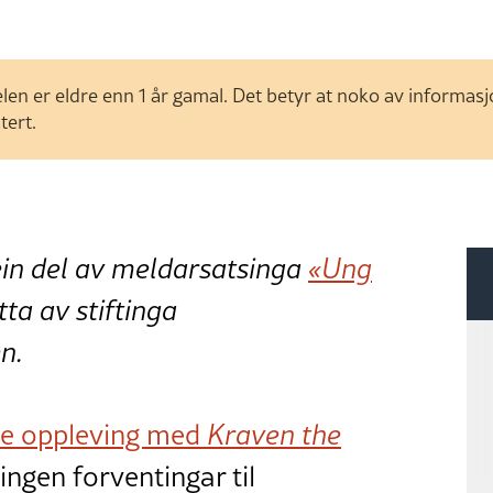
len er eldre enn 1 år gamal. Det betyr at noko av informas
tert.
ein del av meldarsatsinga
«Ung
øtta av stiftinga
n.
de oppleving med
Kraven the
ngen forventingar til