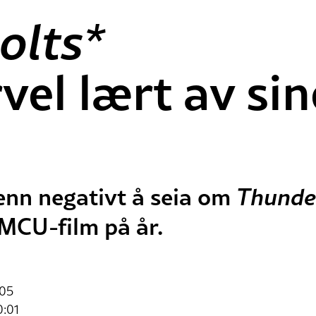
olts*
vel lært av sin
 enn negativt å seia om
Thunde
n MCU-film på år.
:05
0:01