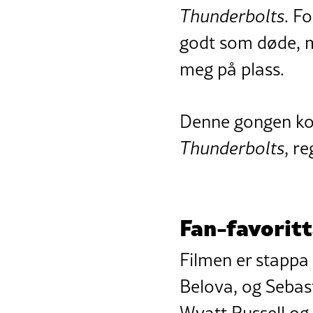
Thunderbolts
. F
godt som døde, me
meg på plass.
Denne gongen ko
Thunderbolts
, re
Fan-favoritt
Filmen er stappa 
Belova, og Sebast