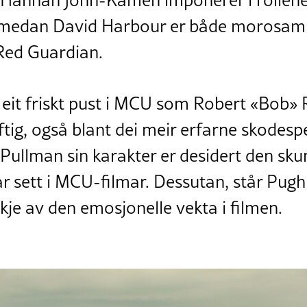
 Hannah John-Kamen imponerer i rollene
medan David Harbour er både morosam og
 Red Guardian.
 eit friskt pust i MCU som Robert «Bob»
ftig, også blant dei meir erfarne skodes
Pullman sin karakter er desidert den sk
 sett i MCU-filmar. Dessutan, står Pugh 
ykje av den emosjonelle vekta i filmen.