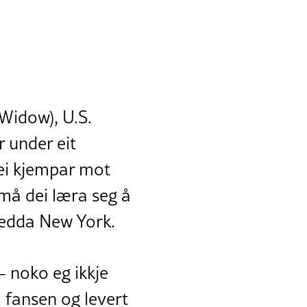
 Widow), U.S.
 under eit
ei kjempar mot
 må dei læra seg å
 redda New York.
 –
noko eg ikkje
l fansen og levert