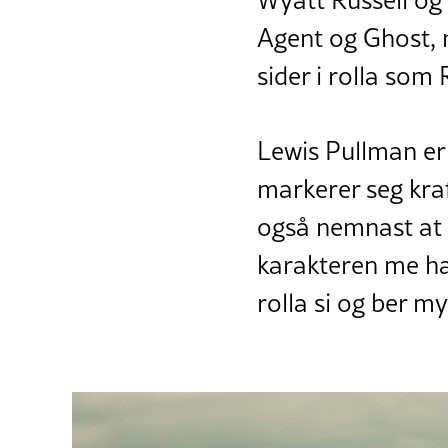
Wyatt Russell og
Agent og Ghost, 
sider i rolla som
Lewis Pullman er
markerer seg kra
også nemnast at 
karakteren me har
rolla si og ber m