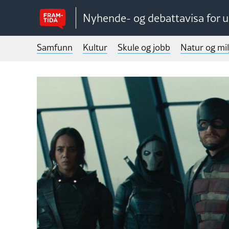
Nyhende- og debattavisa for 
Samfunn
Kultur
Skule og jobb
Natur og mil